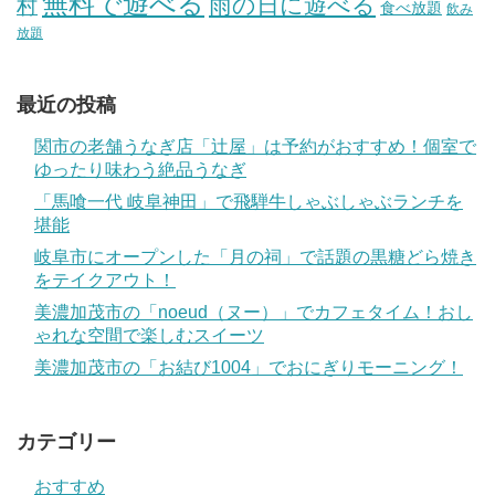
無料で遊べる
雨の日に遊べる
村
食べ放題
飲み
放題
最近の投稿
関市の老舗うなぎ店「辻屋」は予約がおすすめ！個室で
ゆったり味わう絶品うなぎ
「馬喰一代 岐阜神田」で飛騨牛しゃぶしゃぶランチを
堪能
岐阜市にオープンした「月の祠」で話題の黒糖どら焼き
をテイクアウト！
美濃加茂市の「noeud（ヌー）」でカフェタイム！おし
ゃれな空間で楽しむスイーツ
美濃加茂市の「お結び1004」でおにぎりモーニング！
カテゴリー
おすすめ