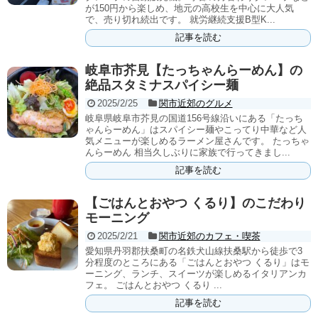
が150円から楽しめ、地元の高校生を中心に大人気
で、売り切れ続出です。 就労継続支援B型K...
記事を読む
岐阜市芥見【たっちゃんらーめん】の
絶品スタミナスパイシー麺
2025/2/25
関市近郊のグルメ
岐阜県岐阜市芥見の国道156号線沿いにある「たっち
ゃんらーめん」はスパイシー麺やこってり中華など人
気メニューが楽しめるラーメン屋さんです。 たっちゃ
んらーめん 相当久しぶりに家族で行ってきまし...
記事を読む
【ごはんとおやつ くるり】のこだわり
モーニング
2025/2/21
関市近郊のカフェ・喫茶
愛知県丹羽郡扶桑町の名鉄犬山線扶桑駅から徒歩で3
分程度のところにある「ごはんとおやつ くるり」はモ
ーニング、ランチ、スイーツが楽しめるイタリアンカ
フェ。 ごはんとおやつ くるり ...
記事を読む