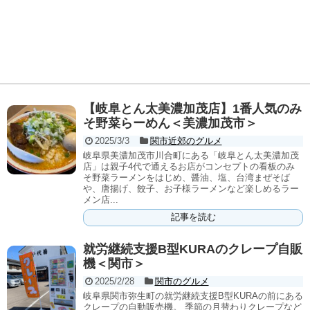
【岐阜とん太美濃加茂店】1番人気のみ
そ野菜らーめん＜美濃加茂市＞
2025/3/3
関市近郊のグルメ
岐阜県美濃加茂市川合町にある「岐阜とん太美濃加茂
店」は親子4代で通えるお店がコンセプトの看板のみ
そ野菜ラーメンをはじめ、醤油、塩、台湾まぜそば
や、唐揚げ、餃子、お子様ラーメンなど楽しめるラー
メン店...
記事を読む
就労継続支援B型KURAのクレープ自販
機＜関市＞
2025/2/28
関市のグルメ
岐阜県関市弥生町の就労継続支援B型KURAの前にある
クレープの自動販売機。 季節の月替わりクレープなど