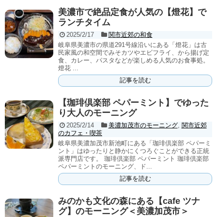
美濃市で絶品定食が人気の【燈花】で
ランチタイム
2025/2/17
関市近郊の和食
岐阜県美濃市の県道291号線沿いにある「燈花」は古
民家風の和空間でみそカツやエビフライ、から揚げ定
食、カレー、パスタなどが楽しめる人気のお食事処。
燈花 ...
記事を読む
【珈琲倶楽部 ペパーミント】でゆった
り大人のモーニング
2025/2/14
美濃加茂市のモーニング
,
関市近郊
のカフェ・喫茶
岐阜県美濃加茂市新池町にある「珈琲倶楽部 ペパーミ
ント」はゆったりと静かにくつろぐことができる正統
派専門店です。 珈琲倶楽部 ペパーミント 珈琲倶楽部
ペパーミントのモーニング、ド...
記事を読む
みのかも文化の森にある【cafe ツナ
グ】のモーニング＜美濃加茂市＞