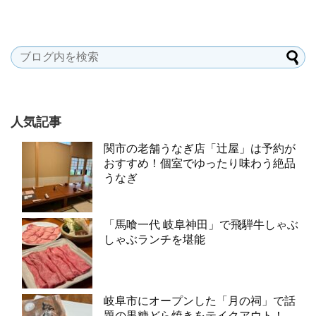
人気記事
関市の老舗うなぎ店「辻屋」は予約が
おすすめ！個室でゆったり味わう絶品
うなぎ
「馬喰一代 岐阜神田」で飛騨牛しゃぶ
しゃぶランチを堪能
岐阜市にオープンした「月の祠」で話
題の黒糖どら焼きをテイクアウト！