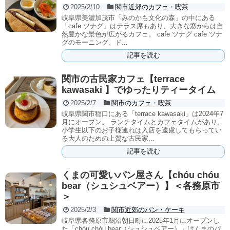
2025/2/10
関市近郊のカフェ・喫茶
岐阜県美濃加茂市「みのかも文化の森」の中にある
「cafe ツナグ」はテラス席もあり、大きな窓からは自
然豊かな景色が広がるカフェ。 cafe ツナグ cafe ツナ
グのモーニング、ド...
記事を読む
関市の古民家カフェ【terrace
kawasaki 】でゆったりティータイム
2025/2/7
関市のカフェ・喫茶
岐阜県関市稲口にある「terrace kawasaki」は2024年7
月にオープン。 ランチタイムとカフェタイムがあり、
小学生以下のお子様連れは入店を遠慮してもらってい
る大人のための上質な古民家...
記事を読む
くまの可愛いパン屋さん【chóu chóu
bear（シュシュベアー）】＜各務原市
＞
2025/2/3
関市近郊のパン・ケーキ
岐阜県各務原市鵜沼朝日町に2025年1月にオープンし
た「chóu chóu bear（シュシュベアー）」はくまのパ