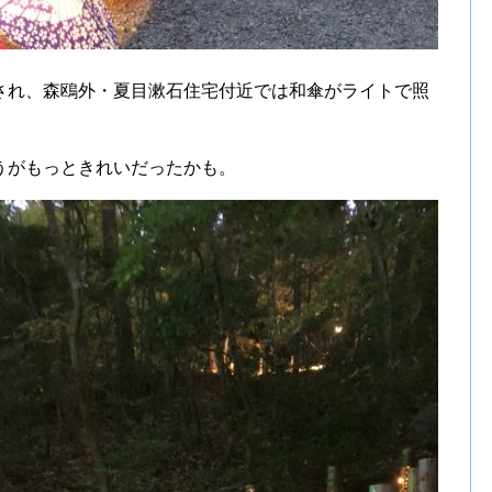
され、森鴎外・夏目漱石住宅付近では和傘がライトで照
うがもっときれいだったかも。