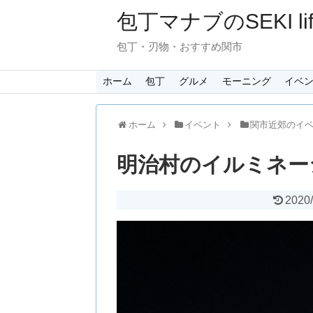
包丁マナブのSEKI lif
包丁・刃物・おすすめ関市
ホーム
包丁
グルメ
モーニング
イベ
ホーム
イベント
関市近郊のイ
明治村のイルミネー
2020