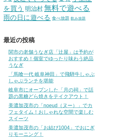
無料で遊べる
を買う
明治村
雨の日に遊べる
食べ放題
飲み放題
最近の投稿
関市の老舗うなぎ店「辻屋」は予約が
おすすめ！個室でゆったり味わう絶品
うなぎ
「馬喰一代 岐阜神田」で飛騨牛しゃぶ
しゃぶランチを堪能
岐阜市にオープンした「月の祠」で話
題の黒糖どら焼きをテイクアウト！
美濃加茂市の「noeud（ヌー）」でカ
フェタイム！おしゃれな空間で楽しむ
スイーツ
美濃加茂市の「お結び1004」でおにぎ
りモーニング！