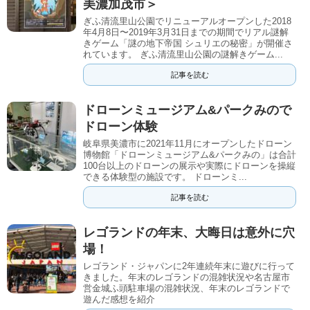
美濃加茂市＞
ぎふ清流里山公園でリニューアルオープンした2018
年4月8日〜2019年3月31日までの期間でリアル謎解
きゲーム「謎の地下帝国 シュリエの秘密」が開催さ
れています。 ぎふ清流里山公園の謎解きゲーム...
記事を読む
ドローンミュージアム&パークみので
ドローン体験
岐阜県美濃市に2021年11月にオープンしたドローン
博物館「ドローンミュージアム&パークみの」は合計
100台以上のドローンの展示や実際にドローンを操縦
できる体験型の施設です。 ドローンミ...
記事を読む
レゴランドの年末、大晦日は意外に穴
場！
レゴランド・ジャパンに2年連続年末に遊びに行って
きました。年末のレゴランドの混雑状況や名古屋市
営金城ふ頭駐車場の混雑状況、年末のレゴランドで
遊んだ感想を紹介