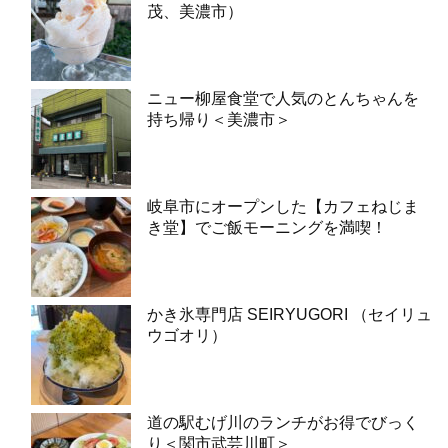
茂、美濃市）
ニュー柳屋食堂で人気のとんちゃんを
持ち帰り＜美濃市＞
岐阜市にオープンした【カフェねじま
き堂】でご飯モーニングを満喫！
かき氷専門店 SEIRYUGORI （セイリュ
ウゴオリ）
道の駅むげ川のランチがお得でびっく
り＜関市武芸川町＞