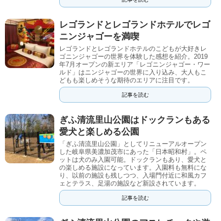
レゴランドとレゴランドホテルでレゴ
ニンジャゴーを満喫
レゴランドとレゴランドホテルのこどもが大好きレ
ゴニンジャゴーの世界を体験した感想を紹介。2019
年7月オープンの新エリア「レゴニンジャゴー・ワー
ルド」はニンジャゴーの世界に入り込み、大人もこ
どもも楽しめそうな期待のエリアに注目です。
記事を読む
ぎふ清流里山公園はドックランもある
愛犬と楽しめる公園
「ぎふ清流里山公園」としてリニューアルオープン
した岐阜県美濃加茂市にあった「日本昭和村」。ペ
ットは犬のみ入園可能。ドックランもあり、愛犬と
の楽しめる施設になっています。入園料も無料にな
り、以前の施設も残しつつ、入場門付近に和風カフ
ェとテラス、足湯の施設など新設されています。
記事を読む