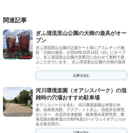
関連記事
ぎふ清流里山公園の大樹の遊具がオー
プン
ぎふ清流里山公園の正面ゲート前にアスレチック施
設「大樹の遊具」が2018年10月14日（日）にオープ
ン。ぎふ清流里山公園の営業日に合わせて無料で遊
ぶことがでいます。 ぎふ清流里山公園の大樹の遊具
...
記事を読む
河川環境楽園（オアシスパーク）の混
雑時の穴場おすすめ駐車場
オアシスパークを含む、河川環境楽園は木曽川水
園、自然発見館、アクア・トトぎふ、自然共生研究
センター、水辺共生体験館、岐阜県水産研究所、東
海北陸自動車道の川島PA及びハイウェイオアシスが
ある複合型の...
記事を読む