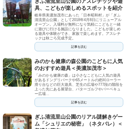
ぎふ清流里山公園のアスレチックや遊
具、こどもが楽しめるスポットを紹介
岐阜県美濃加茂市にあった「日本昭和村」が「ぎふ
清流里山公園」として2018年4月8日にリニューアル
オープン。入場料が無料になり気軽にこどもと一緒
に遊びに行ける施設になりました。こどもが楽しめ
る遊具や体験ができ、家族で楽しめます。アスレチ
ックは秋ごろ完成予定。
記事を読む
みのかも健康の森公園のこどもに人気
のおすすめ遊具＜美濃加茂市＞
「みのかも健康の森」は小さなこどもに人気の遊具
があるドングリパークや65メートルの絶叫ローラー
滑り台などの巨大遊具、芝生の広場や777段の階段を
上った先にある展望台、パターゴルフやバーベキュ
ー広場...
記事を読む
ぎふ清流里山公園のリアル謎解きゲー
ム「シュリエの秘密」（ネタバレ）＜