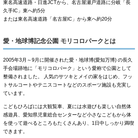
東名高速道路・日進JCTから、名古屋瀬戸道路に分岐「長
久手IC」東へ約5分
または東名高速道路「名古屋IC」から東へ約20分
愛・地球博記念公園 モリコロパークとは
2005年3月～9月に開催された愛・地球博(愛知万博) の長久
手会場跡地に「モリコロパーク」という愛称で公園として
整備されました。 人気のサツキとメイの家をはじめ、フッ
トサルコートやテニスコートなどのスポーツ施設も充実し
ています。
こどもひろばには大観覧車、夏には水遊びも楽しい自然体
感遊具、愛知県児童総合センターなど小さなこどもから体
を使って遊べるところもたくさんあり、1日中しっかり満喫
できます。