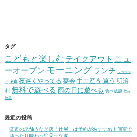
タグ
こどもと楽しむ
テイクアウト
ニュ
モーニング
ーオープン
ランチ
レゴラン
手土産を買う
夜遅くやってる
宴会
明治
夕食
ド
無料で遊べる
雨の日に遊べる
村
食べ放題
飲み
放題
最近の投稿
関市の老舗うなぎ店「辻屋」は予約がおすすめ！個室で
ゆったり味わう絶品うなぎ