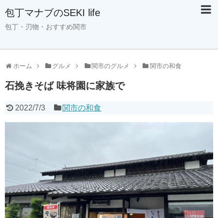
包丁マナブのSEKI life
包丁・刃物・おすすめ関市
ホーム
グルメ
関市のグルメ
関市の和食
石挽きそば 味将園に家族で
2022/7/3
関市の和食