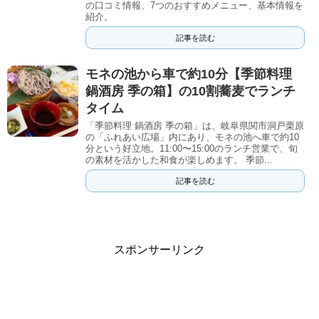
の口コミ情報、7つのおすすめメニュー、基本情報を
紹介。
記事を読む
モネの池から車で約10分【季節料理
鍋酒房 季の箱】の10割蕎麦でランチ
タイム
「季節料理 鍋酒房 季の箱」は、岐阜県関市洞戸栗原
の「ふれあい広場」内にあり、モネの池へ車で約10
分という好立地。11:00〜15:00のランチ営業で、旬
の素材を活かした和食が楽しめます。 季節...
記事を読む
スポンサーリンク