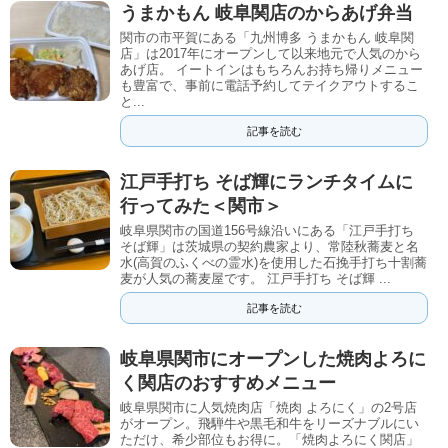
うまかもん 岐阜関店のからあげ弁当
関市の市平賀にある「九州博多 うまかもん 岐阜関
店」は2017年にオープンして以来地元で人気のから
あげ店。 イートインはもちろんお持ち帰りメニュー
も豊富で、事前に電話予約してテイクアウトするこ
と...
記事を読む
江戸手打ち そば輝にランチタイムに
行ってみた＜関市＞
岐阜県関市の国道156号線沿いにある「江戸手打ち
そば輝」は茨城県の契約農家より、常陸秋蕎麦と名
水(高賀のふくべの霊水)を使用した石挽手打ち十割蕎
麦が人気の蕎麦屋です。 江戸手打ち そば輝 ...
記事を読む
岐阜県関市にオープンした焼肉よろに
く関店のおすすめメニュー
岐阜県関市に人気焼肉店「焼肉 よろにく」の2号店
がオープン。飛騨牛や黒毛和牛をリーズナブルにい
ただけ、希少部位もお得に。「焼肉よろにく関店」