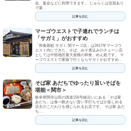
会、宴会などに利用できます。 じゅらくは送迎あり
で宴...
記事を読む
マーゴウエストで子連れでランチは
「サガミ」がおすすめ
「和食面処 サガミ 関マーゴ店」は2017年マーゴウ
エスト内にできた、そば、みそ煮込みのチェーン店
としては中部地区最大規模の和食、めん処です。 マ
ーゴウエストで家族で行くならサガミがおすすめ...
記事を読む
そば家 あだちでゆったり旨いそばを
堪能＜関市＞
岐阜県関市山田の国道156号線沿いにある「そば家
あだち」は食べ飽きない旨い手打ちそばが楽しめる
店主のこだわりを感じられるお店です。 そば家 あだ
ち ...
記事を読む