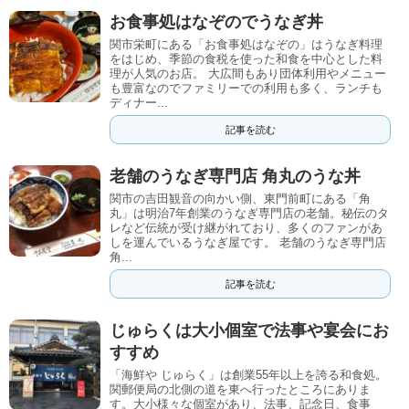
お食事処はなぞのでうなぎ丼
関市栄町にある「お食事処はなぞの」はうなぎ料理
をはじめ、季節の食税を使った和食を中心とした料
理が人気のお店。 大広間もあり団体利用やメニュー
も豊富なのでファミリーでの利用も多く、ランチも
ディナー...
記事を読む
老舗のうなぎ専門店 角丸のうな丼
関市の吉田観音の向かい側、東門前町にある「角
丸」は明治7年創業のうなぎ専門店の老舗。秘伝のタ
レなど伝統が受け継がれており、多くのファンがあ
しを運んでいるうなぎ屋です。 老舗のうなぎ専門店
角...
記事を読む
じゅらくは大小個室で法事や宴会にお
すすめ
「海鮮や じゅらく」は創業55年以上を誇る和食処。
関郵便局の北側の道を東へ行ったところにありま
す。大小様々な個室があり、法事、記念日、食事