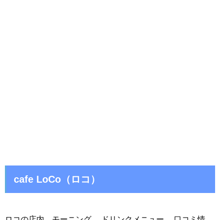
cafe LoCo（ロコ）
ロコの店内、モーニング、 ドリンクメニュー、 口コミ情