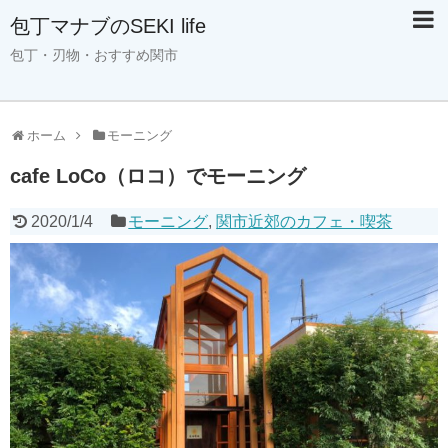
包丁マナブのSEKI life
包丁・刃物・おすすめ関市
ホーム
モーニング
cafe LoCo（ロコ）でモーニング
2020/1/4
モーニング
,
関市近郊のカフェ・喫茶