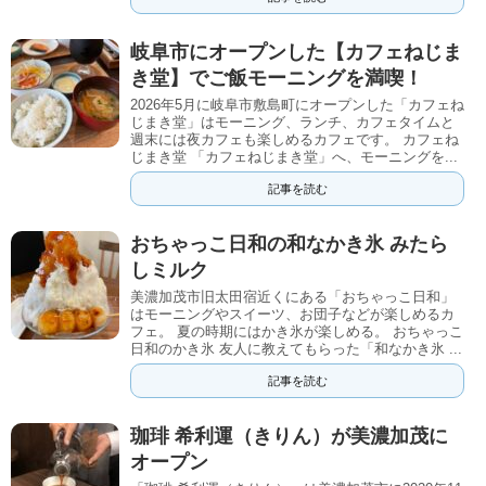
岐阜市にオープンした【カフェねじま
き堂】でご飯モーニングを満喫！
2026年5月に岐阜市敷島町にオープンした「カフェね
じまき堂」はモーニング、ランチ、カフェタイムと
週末には夜カフェも楽しめるカフェです。 カフェね
じまき堂 「カフェねじまき堂」へ、モーニングを...
記事を読む
おちゃっこ日和の和なかき氷 みたら
しミルク
美濃加茂市旧太田宿近くにある「おちゃっこ日和」
はモーニングやスイーツ、お団子などが楽しめるカ
フェ。 夏の時期にはかき氷が楽しめる。 おちゃっこ
日和のかき氷 友人に教えてもらった「和なかき氷 ...
記事を読む
珈琲 希利運（きりん）が美濃加茂に
オープン