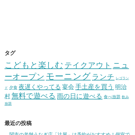
タグ
こどもと楽しむ
テイクアウト
ニュ
モーニング
ーオープン
ランチ
レゴラン
手土産を買う
夜遅くやってる
宴会
明治
夕食
ド
無料で遊べる
雨の日に遊べる
村
食べ放題
飲み
放題
最近の投稿
関市の老舗うなぎ店「辻屋」は予約がおすすめ！個室で