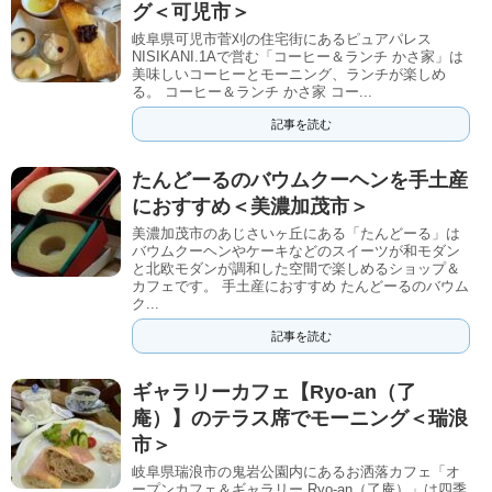
グ＜可児市＞
岐阜県可児市菅刈の住宅街にあるピュアパレス
NISIKANI.1Aで営む「コーヒー＆ランチ かさ家」は
美味しいコーヒーとモーニング、ランチが楽しめ
る。 コーヒー＆ランチ かさ家 コー...
記事を読む
たんどーるのバウムクーヘンを手土産
におすすめ＜美濃加茂市＞
美濃加茂市のあじさいヶ丘にある「たんどーる」は
バウムクーヘンやケーキなどのスイーツが和モダン
と北欧モダンが調和した空間で楽しめるショップ＆
カフェです。 手土産におすすめ たんどーるのバウム
ク...
記事を読む
ギャラリーカフェ【Ryo-an（了
庵）】のテラス席でモーニング＜瑞浪
市＞
岐阜県瑞浪市の鬼岩公園内にあるお洒落カフェ「オ
ープンカフェ＆ギャラリー Ryo-an（了庵）」は四季