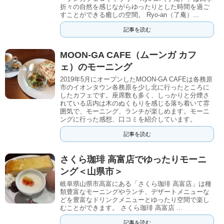
折々の自然を感じながらゆったりとした時間を過ご
すことができる癒しの空間。 Ryo-an（了庵）...
記事を読む
MOON-GA CAFE（ムーンガ カフ
ェ）のモーニング
2019年5月にオープンしたMOON-GA CAFEは各務原
市のイオンタウン各務原を少し北に行ったところに
したカフェです。座席数も多く、しっかりと分煙さ
れている店内は木のぬくもりを感じる落ち着いて雰
囲気で、モーニング、ランチが楽しめます。モーニ
ングに行った感想、口コミを紹介しています。
記事を読む
さくら珈琲 高富店でゆったりモーニ
ング＜山県市＞
岐阜県山県市高富にある「さくら珈琲 高富店」は種
類豊富なモーニングやランチ、デザートメニューな
どを豊富なドリンクメニューとゆったり空間で楽し
むことができます。 さくら珈琲 高富店 ...
記事を読む