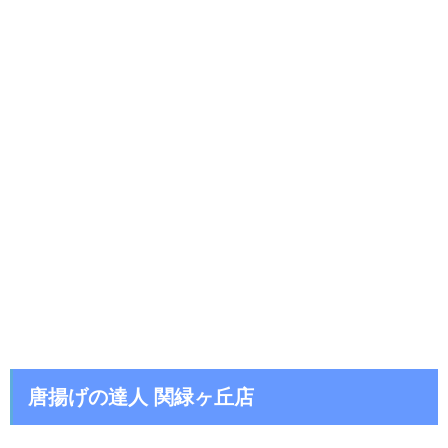
唐揚げの達人 関緑ヶ丘店