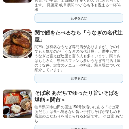
営業だが平日、土日問わず多くの人でにぎわってい
ます。 尾藤家 岐阜県関市で“心も体も温まる一杯”を
求...
記事を読む
関で鰻をたべるなら「うなぎの名代辻
屋」
関市には有名なうなぎ専門店がありますが、その中
でも人気なのが「うなぎの名代辻屋」。歴史も古く
うなぎと言えば辻屋と言う人も多くいます。関市内
はもちろん、県外のファンも多いうなぎ専門店辻屋
のうな丼、定食のメニューや料金、駐車場について
紹介しています。
記事を読む
そば家 あだちでゆったり旨いそばを
堪能＜関市＞
岐阜県関市山田の国道156号線沿いにある「そば家
あだち」は食べ飽きない旨い手打ちそばが楽しめる
店主のこだわりを感じられるお店です。 そば家 あだ
ち ...