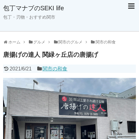
包丁マナブのSEKI life
包丁・刃物・おすすめ関市
ホーム
グルメ
関市のグルメ
関市の和食
唐揚げの達人 関緑ヶ丘店の唐揚げ
2021/6/21
関市の和食