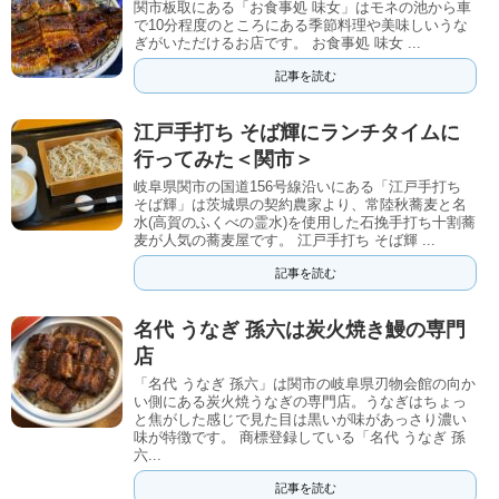
関市板取にある「お食事処 味女」はモネの池から車
で10分程度のところにある季節料理や美味しいうな
ぎがいただけるお店です。 お食事処 味女 ...
記事を読む
江戸手打ち そば輝にランチタイムに
行ってみた＜関市＞
岐阜県関市の国道156号線沿いにある「江戸手打ち
そば輝」は茨城県の契約農家より、常陸秋蕎麦と名
水(高賀のふくべの霊水)を使用した石挽手打ち十割蕎
麦が人気の蕎麦屋です。 江戸手打ち そば輝 ...
記事を読む
名代 うなぎ 孫六は炭火焼き鰻の専門
店
「名代 うなぎ 孫六」は関市の岐阜県刃物会館の向か
い側にある炭火焼うなぎの専門店。うなぎはちょっ
と焦がした感じで見た目は黒いが味があっさり濃い
味が特徴です。 商標登録している「名代 うなぎ 孫
六...
記事を読む