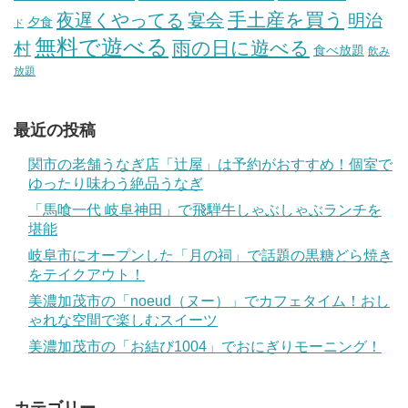
手土産を買う
夜遅くやってる
宴会
明治
夕食
ド
無料で遊べる
雨の日に遊べる
村
食べ放題
飲み
放題
最近の投稿
関市の老舗うなぎ店「辻屋」は予約がおすすめ！個室で
ゆったり味わう絶品うなぎ
「馬喰一代 岐阜神田」で飛騨牛しゃぶしゃぶランチを
堪能
岐阜市にオープンした「月の祠」で話題の黒糖どら焼き
をテイクアウト！
美濃加茂市の「noeud（ヌー）」でカフェタイム！おし
ゃれな空間で楽しむスイーツ
美濃加茂市の「お結び1004」でおにぎりモーニング！