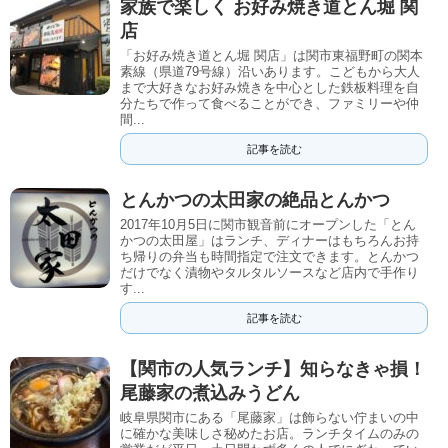
家族で楽しく お好み焼き道とん堀 関
店
「お好み焼き道とん堀 関店」は関市東福野町の関本
素線（県道79号線）沿いあります。こどもから大人
まで大好きなお好み焼きを中心とした鉄板料理を自
分たちで作って食べることができ、ファミリーや仲
間...
記事を読む
とんかつの太田家の絶品とんかつ
2017年10月5日に関市観音前にオープンした「とん
かつの太田屋」はランチ、ディナーはもちろんお持
ち帰りの弁当も時間指定で注文できます。とんかつ
だけでなく漬物やタルタルソースなど店内で手作り
す...
記事を読む
【関市の人気ランチ】知らなきゃ損！
尾藤家の煮込みうどん
岐阜県関市にある「尾藤家」は飾らない佇まいの中
に確かな美味しさ秘めたお店。ランチタイムのみの