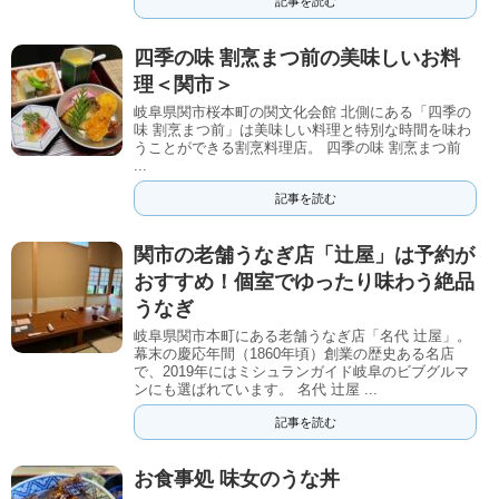
記事を読む
四季の味 割烹まつ前の美味しいお料
理＜関市＞
岐阜県関市桜本町の関文化会館 北側にある「四季の
味 割烹まつ前」は美味しい料理と特別な時間を味わ
うことができる割烹料理店。 四季の味 割烹まつ前
...
記事を読む
関市の老舗うなぎ店「辻屋」は予約が
おすすめ！個室でゆったり味わう絶品
うなぎ
岐阜県関市本町にある老舗うなぎ店「名代 辻屋」。
幕末の慶応年間（1860年頃）創業の歴史ある名店
で、2019年にはミシュランガイド岐阜のビブグルマ
ンにも選ばれています。 名代 辻屋 ...
記事を読む
お食事処 味女のうな丼