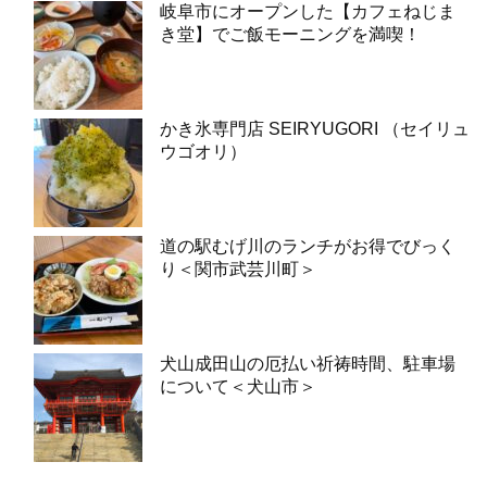
岐阜市にオープンした【カフェねじま
き堂】でご飯モーニングを満喫！
かき氷専門店 SEIRYUGORI （セイリュ
ウゴオリ）
道の駅むげ川のランチがお得でびっく
り＜関市武芸川町＞
犬山成田山の厄払い祈祷時間、駐車場
について＜犬山市＞