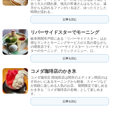
合う大人の隠れ家。地元の常連さんはもちろん、遠
方からも訪れるファンがいるほど、ゆったりとした
時間が流れる...
記事を読む
リバーサイドスターでモーニング
岐阜県関市戸田にある「リバーサイドスター」はお
得なランチとモーニングサービスが人気の昔ながら
の喫茶店です。 リバーサイドスター リバーサイドス
ターのモーニング、ドリンクメニュー、口...
記事を読む
コメダ珈琲店のかき氷
コメダ珈琲店 関池田店は関市のエディオン関店のは
す向かいにあるモーニングから軽食、スイーツなど
が気軽に楽しめる人気のお店。 期間限定で楽しめる
かき氷も「コメダ珈琲店の名物」として楽しめま
す。 ...
記事を読む