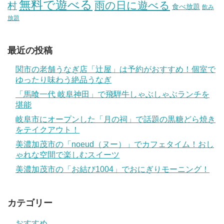
無料で遊べる
雨の日に遊べる
村
食べ放題
飲み
放題
最近の投稿
関市の老舗うなぎ店「辻屋」は予約がおすすめ！個室で
ゆったり味わう絶品うなぎ
「馬喰一代 岐阜神田」で飛騨牛しゃぶしゃぶランチを
堪能
岐阜市にオープンした「月の祠」で話題の黒糖どら焼き
をテイクアウト！
美濃加茂市の「noeud（ヌー）」でカフェタイム！おし
ゃれな空間で楽しむスイーツ
美濃加茂市の「お結び1004」でおにぎりモーニング！
カテゴリー
おすすめ