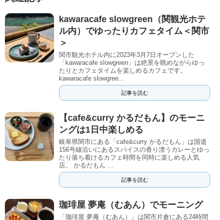
kawaracafe slowgreen（関観光ホテ
ル内）でゆったりカフェタイム＜関市
＞
関市観光ホテル内に2023年3月7日オープンした
「kawaracafe slowgreen」は絶景を眺めながらゆっ
たりとカフェタイムを楽しめるカフェです。
kawaracafe slowgree...
記事を読む
【cafe&curry かるだもん】のモーニ
ングは1日中楽しめる
岐阜県関市にある「cafe&curry かるだもん」は国道
156号線沿いにあるスパイスの香り漂うカレーとゆっ
たり落ち着けるカフェ時間を同時に楽しめる人気
店。 かるだもん ...
記事を読む
珈琲屋 夢庵（むあん）でモーニング
「珈琲屋 夢庵（むあん）」は関市片倉にある24時間