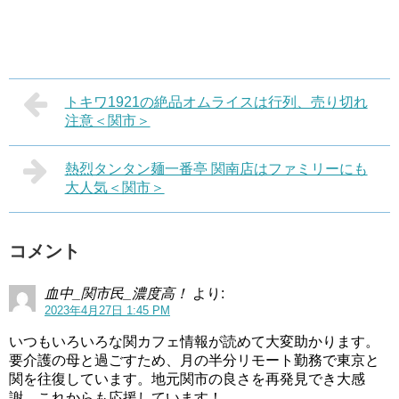
トキワ1921の絶品オムライスは行列、売り切れ
注意＜関市＞
熱烈タンタン麺一番亭 関南店はファミリーにも
大人気＜関市＞
コメント
血中_関市民_濃度高！
より:
2023年4月27日 1:45 PM
いつもいろいろな関カフェ情報が読めて大変助かります。
要介護の母と過ごすため、月の半分リモート勤務で東京と
関を往復しています。地元関市の良さを再発見でき大感
謝。これからも応援しています！