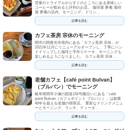
営業のトライアルからすぐのところにある美味しい
コーヒーが飲めると評判のお店。 珈琲屋 夢庵 珈琲
屋 夢庵の店内、モーニング、ドリン...
記事を読む
カフェ茶房 宗休のモーニング
関市の関善光寺境内にある「カフェ茶房 宗休」が
2021年11月にリニューアルオープンし、丁寧にハン
ドドリップした珈琲と手作りケーキ、モーニングも
楽しめるようになりました。 カフェ茶房 宗休 ...
記事を読む
老舗カフェ【café point Bulvan】
（ブルバン）でモーニング
岐阜県関市小瀬の国道156号園沿いにある「café
point Bulvan（カフェポイント ブルバン）」は創業
40年を超える老舗の喫茶店。 豊富なドリンクメニュ
ーとモーニング、ランチ、ティータ...
記事を読む