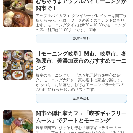
むちゃうまアップルパイモーニングが
関市で！
アップルパイカフェ グレイシー グレイシーは関市役
所から南へ、ハローワークの近くのテナントにあり
ます。モーニングタイムは8:30～10:30でモーニング
の席の利用は11:00までです。 関市...
記事を読む
【モーニング岐阜】関市、岐阜市、各
務原市、美濃加茂市のおすすめモーニ
ング
岐阜のモーニングサービスを地元関市を中心に紹
介。モーニング大好き一家の週末に家族で楽しく、
がっつり、お洒落な、お得なモーニングサービスの
2018年に行ったお店のリストです。
記事を読む
関市の隠れ家カフェ「喫茶ギャラリー
ムース」でアートとモーニング
岐阜県関市にひっそり佇む「喫茶ギャラリー ムー
ス」は、アートとコーヒーの香りが心地よく混ざり