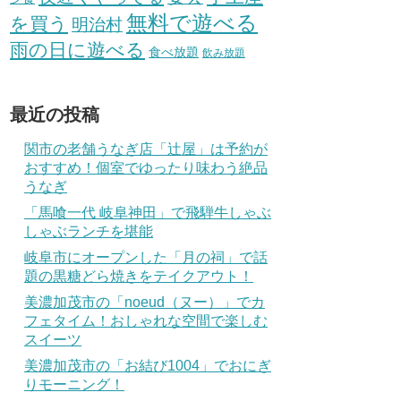
無料で遊べる
を買う
明治村
雨の日に遊べる
食べ放題
飲み放題
最近の投稿
関市の老舗うなぎ店「辻屋」は予約が
おすすめ！個室でゆったり味わう絶品
うなぎ
「馬喰一代 岐阜神田」で飛騨牛しゃぶ
しゃぶランチを堪能
岐阜市にオープンした「月の祠」で話
題の黒糖どら焼きをテイクアウト！
美濃加茂市の「noeud（ヌー）」でカ
フェタイム！おしゃれな空間で楽しむ
スイーツ
美濃加茂市の「お結び1004」でおにぎ
りモーニング！