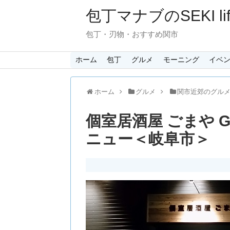
包丁マナブのSEKI lif
包丁・刃物・おすすめ関市
ホーム
包丁
グルメ
モーニング
イベ
ホーム
グルメ
関市近郊のグル
個室居酒屋 ごまや 
ニュー＜岐阜市＞