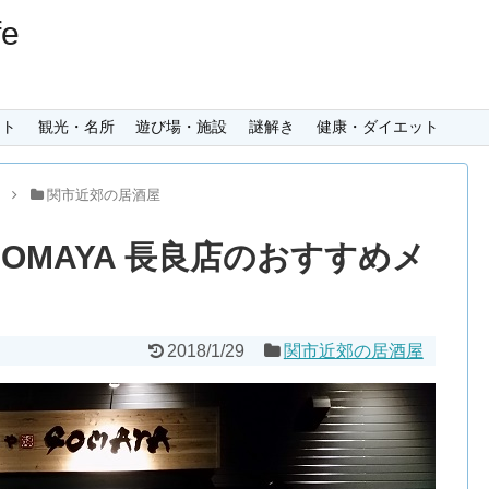
e
ント
観光・名所
遊び場・施設
謎解き
健康・ダイエット
メ
関市近郊の居酒屋
GOMAYA 長良店のおすすめメ
2018/1/29
関市近郊の居酒屋