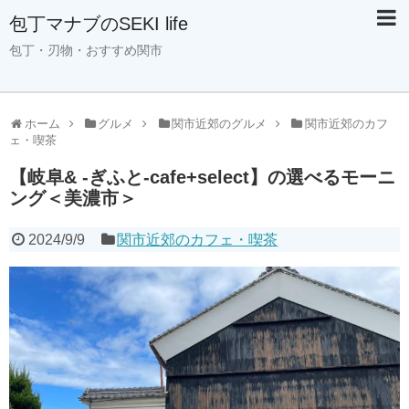
包丁マナブのSEKI life
包丁・刃物・おすすめ関市
ホーム
グルメ
関市近郊のグルメ
関市近郊のカフ
ェ・喫茶
【岐阜& -ぎふと-cafe+select】の選べるモーニ
ング＜美濃市＞
2024/9/9
関市近郊のカフェ・喫茶