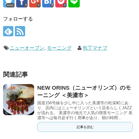
error
0
0
フォローする
ニューオープン
,
モーニング
包丁マナブ
関連記事
NEW ORINS（ニューオリンズ）のモ
ーニング ＜美濃市＞
国道156号線を少し中に入った美濃市の松栄町にあ
り、店内にはニューオリンズという店名らしくJAZZ
が流れる。 美濃市の地元で人気の喫茶モーニング 美
濃市へは毎月必ず行く用事があり、朝の時間...
記事を読む