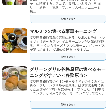
か」に隣接するカフェで、農園こだわりの「朝採
り」「新鮮」「完熟」フルーツの極上メニューを
味...
記事を読む
マルミツの選べる豪華モーニング
岐阜県各務原市鵜沼東町にある「Coffee＆軽食 マル
ミツ」は選べるフルタイムモーニングが人気の喫茶
店。 朝早くからリーズナブルにモーニングサービス
が楽しめます。 Coffee＆軽食 マルミツ...
記事を読む
グリーングリル各務原店の選べるモー
ニングがすごい＜各務原市＞
岐阜県各務原市のイオンモール各務原のすぐ近くに
ある「グリーングリル各務原店」は以前岐南町にあ
った店舗が2023年7月に移転オープンした「1日中モ
ーニング」が利用できる。 モーニングだけでなく、
ラ...
記事を読む