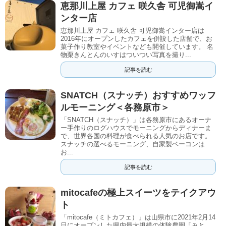
恵那川上屋 カフェ 咲久舎 可児御嵩イ
ンター店
恵那川上屋 カフェ 咲久舎 可児御嵩インター店は
2016年にオープンしたカフェを併設した店舗で、お
菓子作り教室やイベントなども開催しています。 名
物栗きんとんのいすはついつい写真を撮り...
記事を読む
SNATCH（スナッチ）おすすめワッフ
ルモーニング＜各務原市＞
「SNATCH（スナッチ）」は各務原市にあるオーナ
ー手作りのログハウスでモーニングからディナーま
で、世界各国の料理が食べられる人気のお店です。
スナッチの選べるモーニング、自家製ベーコンは
お...
記事を読む
mitocafeの極上スイーツをテイクアウ
ト
「mitocafe（ミトカフェ）」は山県市に2021年2月14
日にオープンした県内最大規模の体験農園「みと