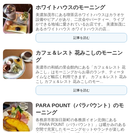
ホワイトハウスのモーニング
美濃加茂市にある喫茶店ホワイトハウスはカラオケ
設備やピアノがあり、二次会やパーティー、ライブ
ができる地域に愛されているお店です。 美濃加茂に
あるホワイトハウス ホワイトハウスの店...
記事を読む
カフェ＆レスト 花みこしのモーニン
グ
美濃市の和紙の里会館内にある「カフェ＆レスト 花
みこし」はモーニングからお昼のランチ、ティータ
イムなど幅広く利用できます。 カフェ＆レスト 花み
こし カフェ＆レスト 花みこしのモー...
記事を読む
PARA POUNT（パラパウント）のモ
ーニング
各務原市那加日新町の各務原イオン北側にある
「PARA POUNT（パラパウント）」は暖かみのある
空間で充実したモーニングセットやランチが楽しめ