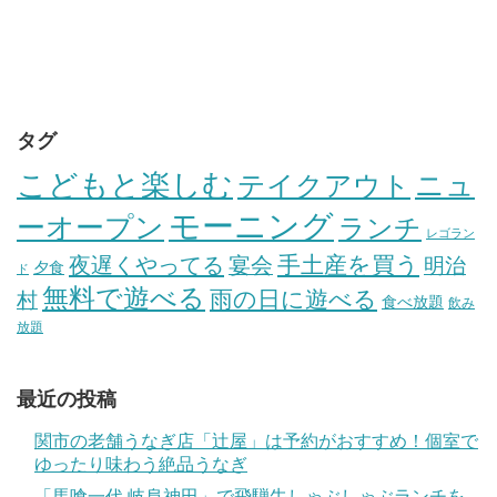
タグ
こどもと楽しむ
テイクアウト
ニュ
モーニング
ーオープン
ランチ
レゴラン
手土産を買う
夜遅くやってる
宴会
明治
夕食
ド
無料で遊べる
雨の日に遊べる
村
食べ放題
飲み
放題
最近の投稿
関市の老舗うなぎ店「辻屋」は予約がおすすめ！個室で
ゆったり味わう絶品うなぎ
「馬喰一代 岐阜神田」で飛騨牛しゃぶしゃぶランチを