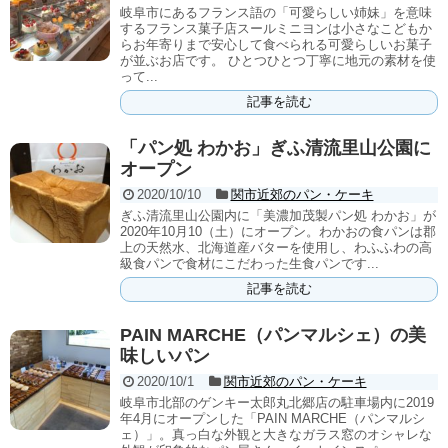
岐阜市にあるフランス語の「可愛らしい姉妹」を意味
するフランス菓子店スールミニヨンは小さなこどもか
らお年寄りまで安心して食べられる可愛らしいお菓子
が並ぶお店です。 ひとつひとつ丁寧に地元の素材を使
って...
記事を読む
「パン処 わかお」ぎふ清流里山公園に
オープン
2020/10/10
関市近郊のパン・ケーキ
ぎふ清流里山公園内に「美濃加茂製パン処 わかお」が
2020年10月10（土）にオープン。わかおの食パンは郡
上の天然水、北海道産バターを使用し、わふふわの高
級食パンで食材にこだわった生食パンです...
記事を読む
PAIN MARCHE（パンマルシェ）の美
味しいパン
2020/10/1
関市近郊のパン・ケーキ
岐阜市北部のゲンキー太郎丸北郷店の駐車場内に2019
年4月にオープンした「PAIN MARCHE（パンマルシ
ェ）」。真っ白な外観と大きなガラス窓のオシャレな