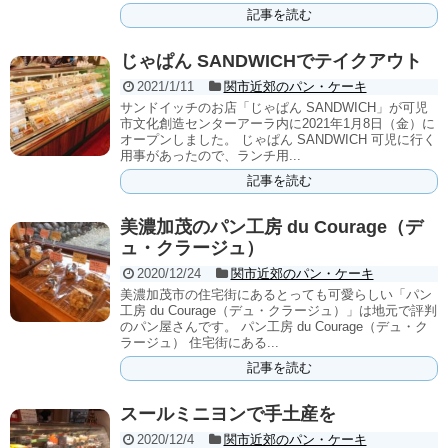
記事を読む
じゃぱん SANDWICHでテイクアウト
2021/1/11
関市近郊のパン・ケーキ
サンドイッチのお店「じゃぱん SANDWICH」が可児
市文化創造センターアーラ内に2021年1月8日（金）に
オープンしました。 じゃぱん SANDWICH 可児に行く
用事があったので、ランチ用...
記事を読む
美濃加茂のパン工房 du Courage（デ
ュ・クラージュ）
2020/12/24
関市近郊のパン・ケーキ
美濃加茂市の住宅街にあるとっても可愛らしい「パン
工房 du Courage（デュ・クラージュ）」は地元で評判
のパン屋さんです。 パン工房 du Courage（デュ・ク
ラージュ） 住宅街にある...
記事を読む
スールミニヨンで手土産を
2020/12/4
関市近郊のパン・ケーキ