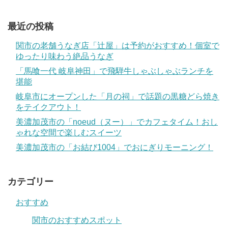
最近の投稿
関市の老舗うなぎ店「辻屋」は予約がおすすめ！個室で
ゆったり味わう絶品うなぎ
「馬喰一代 岐阜神田」で飛騨牛しゃぶしゃぶランチを
堪能
岐阜市にオープンした「月の祠」で話題の黒糖どら焼き
をテイクアウト！
美濃加茂市の「noeud（ヌー）」でカフェタイム！おし
ゃれな空間で楽しむスイーツ
美濃加茂市の「お結び1004」でおにぎりモーニング！
カテゴリー
おすすめ
関市のおすすめスポット