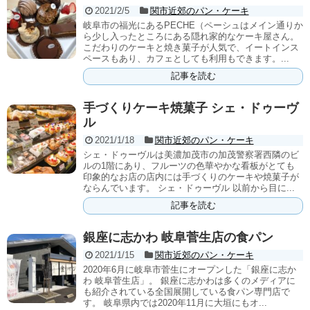
2021/2/5
関市近郊のパン・ケーキ
岐阜市の福光にあるPECHE（ペーシュはメイン通りか
ら少し入ったところにある隠れ家的なケーキ屋さん。
こだわりのケーキと焼き菓子が人気で、イートインス
ペースもあり、カフェとしても利用もできます。...
記事を読む
手づくりケーキ焼菓子 シェ・ドゥーヴ
ル
2021/1/18
関市近郊のパン・ケーキ
シェ・ドゥーヴルは美濃加茂市の加茂警察署西隣のビ
ルの1階にあり、フルーツの色華やかな看板がとても
印象的なお店の店内には手づくりのケーキや焼菓子が
ならんでいます。 シェ・ドゥーヴル 以前から目に...
記事を読む
銀座に志かわ 岐阜菅生店の食パン
2021/1/15
関市近郊のパン・ケーキ
2020年6月に岐阜市菅生にオープンした「銀座に志か
わ 岐阜菅生店」。 銀座に志かわは多くのメディアに
も紹介されている全国展開している食パン専門店で
す。 岐阜県内では2020年11月に大垣にもオ...