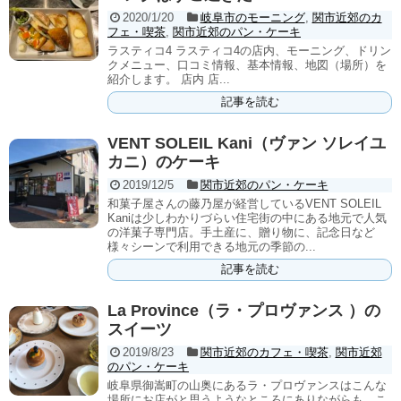
2020/1/20
岐阜市のモーニング
,
関市近郊のカ
フェ・喫茶
,
関市近郊のパン・ケーキ
ラスティコ4 ラスティコ4の店内、モーニング、ドリン
クメニュー、口コミ情報、基本情報、地図（場所）を
紹介します。 店内 店...
記事を読む
VENT SOLEIL Kani（ヴァン ソレイユ
カニ）のケーキ
2019/12/5
関市近郊のパン・ケーキ
和菓子屋さんの藤乃屋が経営しているVENT SOLEIL
Kaniは少しわかりづらい住宅街の中にある地元で人気
の洋菓子専門店。手土産に、贈り物に、記念日など
様々シーンで利用できる地元の季節の...
記事を読む
La Province（ラ・プロヴァンス ）の
スイーツ
2019/8/23
関市近郊のカフェ・喫茶
,
関市近郊
のパン・ケーキ
岐阜県御嵩町の山奥にあるラ・プロヴァンスはこんな
場所にお店がと思うようなところにありながらも、こ