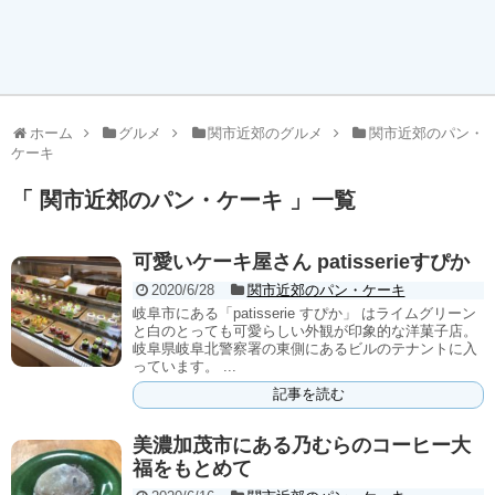
ホーム
グルメ
関市近郊のグルメ
関市近郊のパン・
ケーキ
「 関市近郊のパン・ケーキ 」一覧
可愛いケーキ屋さん patisserieすぴか
2020/6/28
関市近郊のパン・ケーキ
岐阜市にある「patisserie すぴか」 はライムグリーン
と白のとっても可愛らしい外観が印象的な洋菓子店。
岐阜県岐阜北警察署の東側にあるビルのテナントに入
っています。 ...
記事を読む
美濃加茂市にある乃むらのコーヒー大
福をもとめて