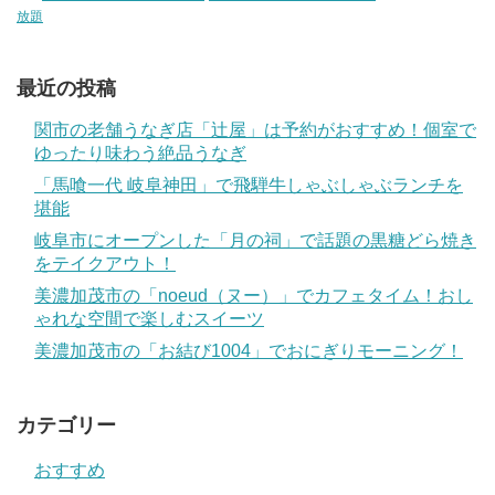
放題
最近の投稿
関市の老舗うなぎ店「辻屋」は予約がおすすめ！個室で
ゆったり味わう絶品うなぎ
「馬喰一代 岐阜神田」で飛騨牛しゃぶしゃぶランチを
堪能
岐阜市にオープンした「月の祠」で話題の黒糖どら焼き
をテイクアウト！
美濃加茂市の「noeud（ヌー）」でカフェタイム！おし
ゃれな空間で楽しむスイーツ
美濃加茂市の「お結び1004」でおにぎりモーニング！
カテゴリー
おすすめ