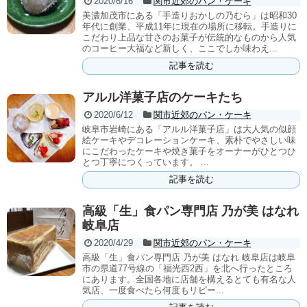
2020/6/16
関市近郊のパン・ケーキ
美濃加茂市にある「手造りおかしの乃むら」は昭和30
年代に創業、平成11年に現在の場所に移転。手造りに
こだわり上品な甘さのお菓子が伝統的なものから人気
のコーヒー大福など新しく、ここでしか味わえ...
記事を読む
アルル洋菓子店のケーキたち
2020/6/12
関市近郊のパン・ケーキ
岐阜市岩崎にある「アルル洋菓子店」は大人気の似顔
絵ケーキやデコレーションケーキ、素朴でやさしい味
にこだわったケーキや焼き菓子をオーナーがひとつひ
とつ丁寧につくっています。 ...
記事を読む
高級「生」食パン専門店 乃が美 はなれ
岐阜店
2020/4/29
関市近郊のパン・ケーキ
高級「生」食パン専門店 乃が美 はなれ 岐阜店は岐阜
市の県道77号線の「福光西2西」を北へ行ったところ
にあります。全国各地に店舗を構えるとても有名な人
気店、一度食べたら何度もリピー...