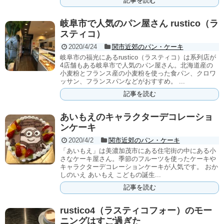
記事を読む
岐阜市で人気のパン屋さん rustico（ラ
スティコ）
2020/4/24
関市近郊のパン・ケーキ
岐阜市の福光にあるrustico（ラスティコ）は系列店が
4店舗もある岐阜市で人気のパン屋さん。北海道産の
小麦粉とフランス産の小麦粉を使った食パン、クロワ
ッサン、フランスパンなどがおすすめ。 ...
記事を読む
あいもえのキャラクターデコレーショ
ンケーキ
2020/4/2
関市近郊のパン・ケーキ
「あいもえ」は美濃加茂市にある住宅街の中にある小
さなケーキ屋さん。季節のフルーツを使ったケーキや
キャラクターデコレーションケーキが人気です。 おか
しのいえ あいもえ こどもの誕生...
記事を読む
rustico4（ラスティコフォー）のモー
ニングはすご過ぎた