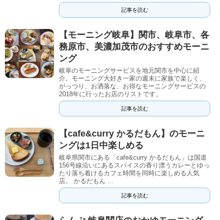
記事を読む
【モーニング岐阜】関市、岐阜市、各
務原市、美濃加茂市のおすすめモーニ
ング
岐阜のモーニングサービスを地元関市を中心に紹
介。モーニング大好き一家の週末に家族で楽しく、
がっつり、お洒落な、お得なモーニングサービスの
2018年に行ったお店のリストです。
記事を読む
【cafe&curry かるだもん】のモーニ
ングは1日中楽しめる
岐阜県関市にある「cafe&curry かるだもん」は国道
156号線沿いにあるスパイスの香り漂うカレーとゆっ
たり落ち着けるカフェ時間を同時に楽しめる人気
店。 かるだもん ...
記事を読む