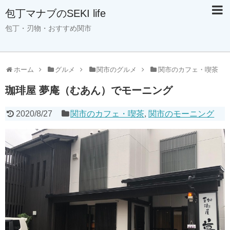
包丁マナブのSEKI life
包丁・刃物・おすすめ関市
ホーム
グルメ
関市のグルメ
関市のカフェ・喫茶
珈琲屋 夢庵（むあん）でモーニング
2020/8/27
関市のカフェ・喫茶
,
関市のモーニング