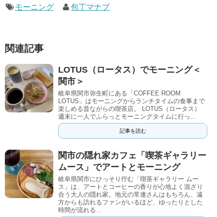
モーニング
包丁マナブ
関連記事
LOTUS（ロータス）でモーニング＜
関市＞
岐阜県関市弥生町にある「COFFEE ROOM
LOTUS」はモーニングからランチタイムの食事まで
楽しめる昔ながらの喫茶店。 LOTUS（ロータス）
週末に一人でふらっとモーニングタイムに行っ...
記事を読む
関市の隠れ家カフェ「喫茶ギャラリー
ムース」でアートとモーニング
岐阜県関市にひっそり佇む「喫茶ギャラリー ムー
ス」は、アートとコーヒーの香りが心地よく混ざり
合う大人の隠れ家。地元の常連さんはもちろん、遠
方からも訪れるファンがいるほど、ゆったりとした
時間が流れる...