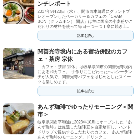
ンチレポート
2017年9月20日（水）、関市西本郷通にグランドプ
レオープンしたベーカリー＆カフェの「CRAM
BON（クラムボン） 関店」は主に国産の小麦粉やこ
だわりの材料を使って毎日一つ一つ丁寧に焼き上...
記事を読む
関善光寺境内にある宿坊併設のカフ
ェ・茶房 宗休
「カフェ・茶房 宗休」は岐阜県関市の関善光寺境内
にある和カフェ。 手作りにこだわったヘルシーラン
チが人気で、関善光寺パフェをはじめとしたスイー
ツも楽しめます。 ...
記事を読む
あんず珈琲でゆったりモーニング＜関
市＞
岐阜県関市平和通に2023年10月にオープンした「あ
んず珈琲」は厳選した珈琲豆を自家焙煎し、ハンド
ドリップで提供するこだわりのカフェ。 あんず珈琲
あんず珈琲のモーニング、ドリンク...