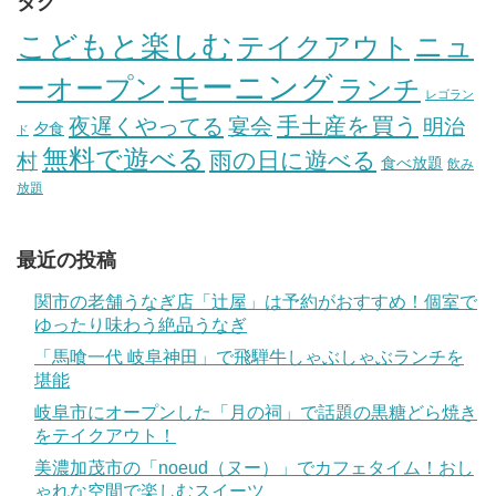
タグ
こどもと楽しむ
テイクアウト
ニュ
モーニング
ーオープン
ランチ
レゴラン
手土産を買う
夜遅くやってる
宴会
明治
夕食
ド
無料で遊べる
雨の日に遊べる
村
食べ放題
飲み
放題
最近の投稿
関市の老舗うなぎ店「辻屋」は予約がおすすめ！個室で
ゆったり味わう絶品うなぎ
「馬喰一代 岐阜神田」で飛騨牛しゃぶしゃぶランチを
堪能
岐阜市にオープンした「月の祠」で話題の黒糖どら焼き
をテイクアウト！
美濃加茂市の「noeud（ヌー）」でカフェタイム！おし
ゃれな空間で楽しむスイーツ