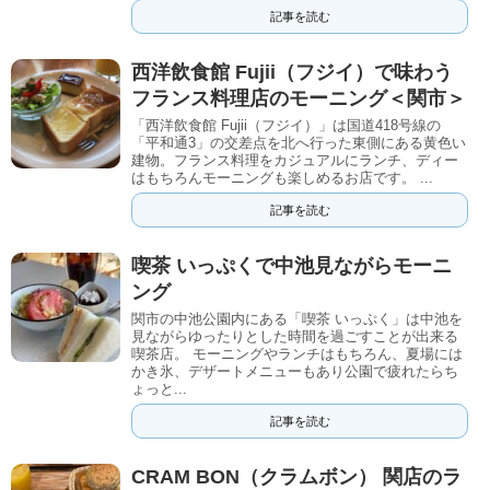
記事を読む
西洋飲食館 Fujii（フジイ）で味わう
フランス料理店のモーニング＜関市＞
「西洋飲食館 Fujii（フジイ）」は国道418号線の
「平和通3」の交差点を北へ行った東側にある黄色い
建物。フランス料理をカジュアルにランチ、ディー
はもちろんモーニングも楽しめるお店です。 ...
記事を読む
喫茶 いっぷくで中池見ながらモーニ
ング
関市の中池公園内にある「喫茶 いっぷく」は中池を
見ながらゆったりとした時間を過ごすことが出来る
喫茶店。 モーニングやランチはもちろん、夏場には
かき氷、デザートメニューもあり公園で疲れたらち
ょっと...
記事を読む
CRAM BON（クラムボン） 関店のラ