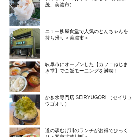
茂、美濃市）
ニュー柳屋食堂で人気のとんちゃんを
持ち帰り＜美濃市＞
岐阜市にオープンした【カフェねじま
き堂】でご飯モーニングを満喫！
かき氷専門店 SEIRYUGORI （セイリュ
ウゴオリ）
道の駅むげ川のランチがお得でびっく
り＜関市武芸川町＞