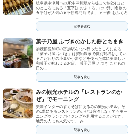
岐阜県中津川市のJR中津川駅から徒歩で約2分ほど
のところにある「五平餅 おふくろ」は中津川名物の
五平餅が人気の五平餅専門店です。 五平餅 おふくろ
...
記事を読む
菓子乃屋 ふづきのかしわ餅とちまき
加茂郡富加町の富加駅を北へ行ったところにある
「菓子乃屋 ふづき」は契約農家で特別栽培をしてい
るこだわりの小豆や小麦などを使った体に美味しい
和菓子が味わえるお店。 菓子乃屋 ふづき こどもの
日の...
記事を読む
みの観光ホテルの「レストランのか
ぜ」でモーニング
美濃インターのすぐそばにあるみの観光ホテル。そ
の1階にあるレストランのかぜは宿泊しなくてもモー
ニングやランチバイクングを利用することができ、
地元の人にも人気です。 み...
記事を読む