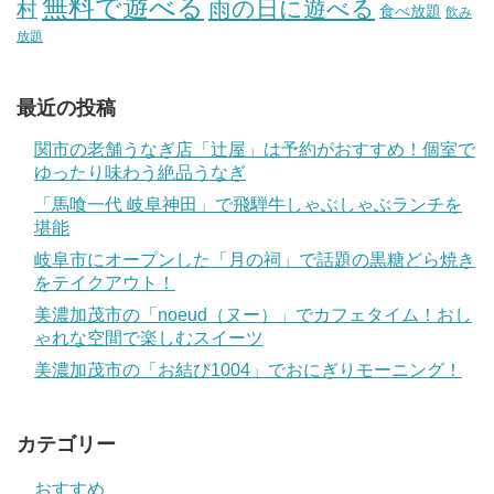
無料で遊べる
雨の日に遊べる
村
食べ放題
飲み
放題
最近の投稿
関市の老舗うなぎ店「辻屋」は予約がおすすめ！個室で
ゆったり味わう絶品うなぎ
「馬喰一代 岐阜神田」で飛騨牛しゃぶしゃぶランチを
堪能
岐阜市にオープンした「月の祠」で話題の黒糖どら焼き
をテイクアウト！
美濃加茂市の「noeud（ヌー）」でカフェタイム！おし
ゃれな空間で楽しむスイーツ
美濃加茂市の「お結び1004」でおにぎりモーニング！
カテゴリー
おすすめ