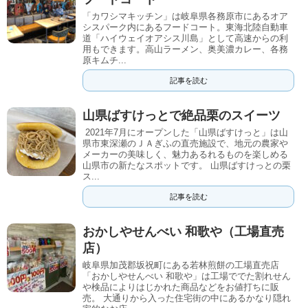
「カワシマキッチン」は岐阜県各務原市にあるオア
シスパーク内にあるフードコート。東海北陸自動車
道「ハイウェイオアシス川島」として高速からの利
用もできます。高山ラーメン、奥美濃カレー、各務
原キムチ...
記事を読む
山県ばすけっとで絶品栗のスイーツ
2021年7月にオープンした「山県ばすけっと」は山
県市東深瀬のＪＡぎふの直売施設で、地元の農家や
メーカーの美味しく、魅力あるれるものを楽しめる
山県市の新たなスポットです。 山県ばすけっとの栗
ス...
記事を読む
おかしやせんべい 和歌や（工場直売
店）
岐阜県加茂郡坂祝町にある若林煎餅の工場直売店
「おかしやせんべい 和歌や」は工場ででた割れせん
や検品によりはじかれた商品などをお値打ちに販
売。 大通りから入った住宅街の中にあるかなり隠れ