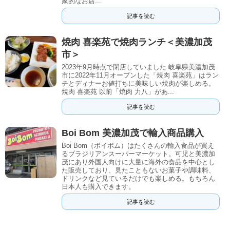
家的なお店...
記事を読む
焼肉 喜楽苑で焼肉ランチ＜美濃加茂
市＞
2023年9月時点で閉店していました 岐阜県美濃加茂
市に2022年11月オープンした「焼肉 喜楽苑」はラン
チとディナーお値打ちに美味しい焼肉が楽しめる。
焼肉 喜楽苑 以前「焼肉 力八」があ...
記事を読む
Boi Bom 美濃加茂で輸入商品購入
Boi Bom（ボイボム）はたくさんの輸入食品が買え
るブラジリアンスーパーマーケット。可児と美濃加
茂にあり外国人向けに大量に海外の食品を中心とし
た販売しており、見たこともないお菓子や調味料、
ドリンクなど見ているだけでも楽しめる。もちろん
日本人も購入できます。
記事を読む