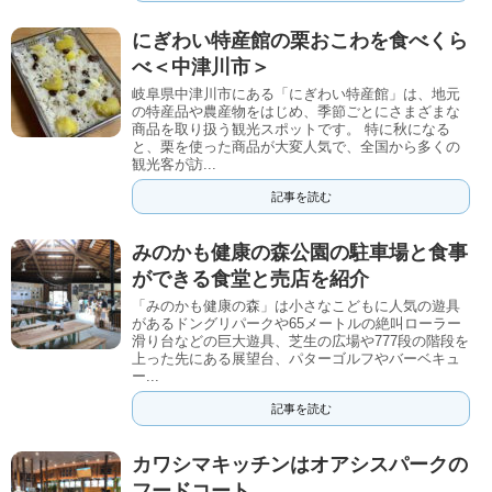
にぎわい特産館の栗おこわを食べくら
べ＜中津川市＞
岐阜県中津川市にある「にぎわい特産館」は、地元
の特産品や農産物をはじめ、季節ごとにさまざまな
商品を取り扱う観光スポットです。 特に秋になる
と、栗を使った商品が大変人気で、全国から多くの
観光客が訪...
記事を読む
みのかも健康の森公園の駐車場と食事
ができる食堂と売店を紹介
「みのかも健康の森」は小さなこどもに人気の遊具
があるドングリパークや65メートルの絶叫ローラー
滑り台などの巨大遊具、芝生の広場や777段の階段を
上った先にある展望台、パターゴルフやバーベキュ
ー...
記事を読む
カワシマキッチンはオアシスパークの
フードコート