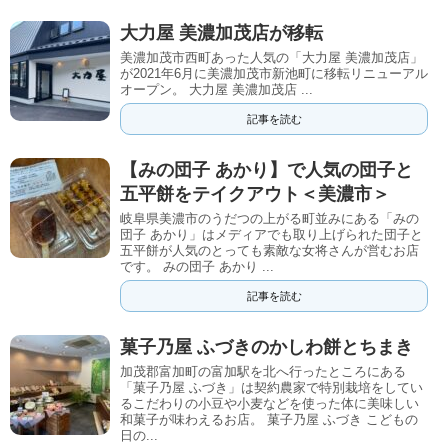
大力屋 美濃加茂店が移転
美濃加茂市西町あった人気の「大力屋 美濃加茂店」
が2021年6月に美濃加茂市新池町に移転リニューアル
オープン。 大力屋 美濃加茂店 ...
記事を読む
【みの団子 あかり】で人気の団子と
五平餅をテイクアウト＜美濃市＞
岐阜県美濃市のうだつの上がる町並みにある「みの
団子 あかり」はメディアでも取り上げられた団子と
五平餅が人気のとっても素敵な女将さんが営むお店
です。 みの団子 あかり ...
記事を読む
菓子乃屋 ふづきのかしわ餅とちまき
加茂郡富加町の富加駅を北へ行ったところにある
「菓子乃屋 ふづき」は契約農家で特別栽培をしてい
るこだわりの小豆や小麦などを使った体に美味しい
和菓子が味わえるお店。 菓子乃屋 ふづき こどもの
日の...