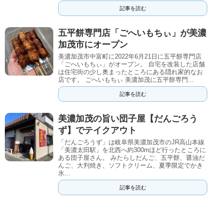
記事を読む
五平餅専門店「ごへいもちぃ」が美濃
加茂市にオープン
美濃加茂市中富町に2022年6月21日に五平餅専門店
「ごへいもちぃ」がオープン。 自宅を改装した店舗
は住宅街の少し奥まったところにある隠れ家的なお
店です。 ごへいもちぃ 美濃加茂に五平餅専門...
記事を読む
美濃加茂の旨い団子屋【だんごろう
ず】でテイクアウト
「だんごろうず」は岐阜県美濃加茂市のJR高山本線
「美濃太田駅」を北西へ約300mほど行ったところに
ある団子屋さん。 みたらしだんご、五平餅、醤油だ
んご、大判焼き、ソフトクリーム、夏季限定でかき
氷...
記事を読む