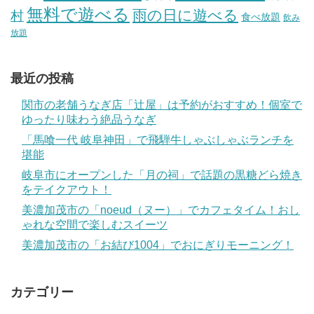
無料で遊べる
雨の日に遊べる
村
食べ放題
飲み
放題
最近の投稿
関市の老舗うなぎ店「辻屋」は予約がおすすめ！個室で
ゆったり味わう絶品うなぎ
「馬喰一代 岐阜神田」で飛騨牛しゃぶしゃぶランチを
堪能
岐阜市にオープンした「月の祠」で話題の黒糖どら焼き
をテイクアウト！
美濃加茂市の「noeud（ヌー）」でカフェタイム！おし
ゃれな空間で楽しむスイーツ
美濃加茂市の「お結び1004」でおにぎりモーニング！
カテゴリー