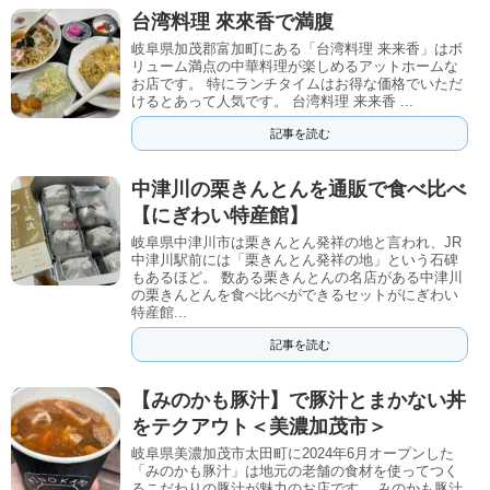
台湾料理 來來香で満腹
岐阜県加茂郡富加町にある「台湾料理 来来香」はボ
リューム満点の中華料理が楽しめるアットホームな
お店です。 特にランチタイムはお得な価格でいただ
けるとあって人気です。 台湾料理 来来香 ...
記事を読む
中津川の栗きんとんを通販で食べ比べ
【にぎわい特産館】
岐阜県中津川市は栗きんとん発祥の地と言われ、JR
中津川駅前には「栗きんとん発祥の地」という石碑
もあるほど。 数ある栗きんとんの名店がある中津川
の栗きんとんを食べ比べができるセットがにぎわい
特産館...
記事を読む
【みのかも豚汁】で豚汁とまかない丼
をテクアウト＜美濃加茂市＞
岐阜県美濃加茂市太田町に2024年6月オープンした
「みのかも豚汁」は地元の老舗の食材を使ってつく
るこだわりの豚汁が魅力のお店です。 みのかも豚汁