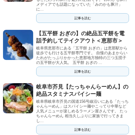
メディアでも話題になっていた「みのかも豚汁」
に...
記事を読む
【五平餅 おぎの】の絶品五平餅を電
話予約してテイクアウト＜恵那市＞
岐阜県恵那市にある「五平餅 おぎの」は恵那駅から
徒歩でも行ける五平餅専門です。 自慢のあまからい
たれがたっぷりかかった恵那地方独特の三つ玉団子
の五平餅が大人気。 五平餅 おぎの ...
記事を読む
岐阜市芥見【たっちゃんらーめん】の
絶品スタミナスパイシー麺
岐阜県岐阜市芥見の国道156号線沿いにある「たっち
ゃんらーめん」はスパイシー麺やこってり中華など
人気メニューが楽しめるラーメン屋さんです。 たっ
ちゃんらーめん 相当久しぶりに家族で行ってきま
し...
記事を読む