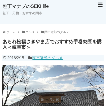
包丁マナブのSEKI life
包丁・刃物・おすすめ関市
ホーム
グルメ
関市近郊のグルメ
あられ松福さぎやま店でおすすめ手巻納豆を購
入＜岐阜市＞
2018/2/15
関市近郊のグルメ