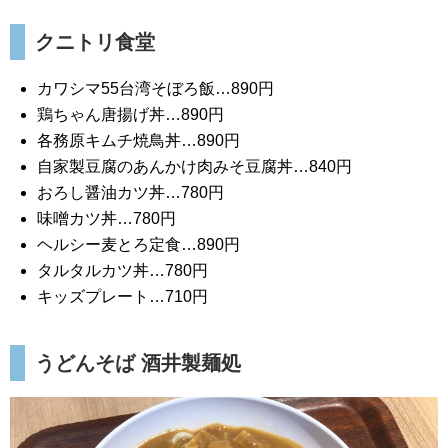
クニトリ食堂
カワシマ55台湾そぼろ飯…890円
鶏ちゃん唐揚げ丼…890円
各務原キムチ焼鳥丼…890円
自家製豆腐のあんかけ肉みそ豆腐丼…840円
おろし醤油カツ丼…780円
味噌カツ丼…780円
ヘルシー麦とろ定食…890円
タルタルカツ丼…780円
キッズプレート…710円
うどんそば 酒井製麺処