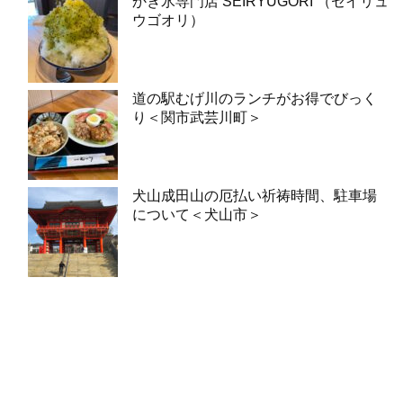
かき氷専門店 SEIRYUGORI （セイリュ
ウゴオリ）
道の駅むげ川のランチがお得でびっく
り＜関市武芸川町＞
犬山成田山の厄払い祈祷時間、駐車場
について＜犬山市＞