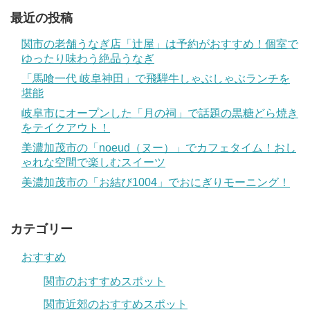
最近の投稿
関市の老舗うなぎ店「辻屋」は予約がおすすめ！個室で
ゆったり味わう絶品うなぎ
「馬喰一代 岐阜神田」で飛騨牛しゃぶしゃぶランチを
堪能
岐阜市にオープンした「月の祠」で話題の黒糖どら焼き
をテイクアウト！
美濃加茂市の「noeud（ヌー）」でカフェタイム！おし
ゃれな空間で楽しむスイーツ
美濃加茂市の「お結び1004」でおにぎりモーニング！
カテゴリー
おすすめ
関市のおすすめスポット
関市近郊のおすすめスポット