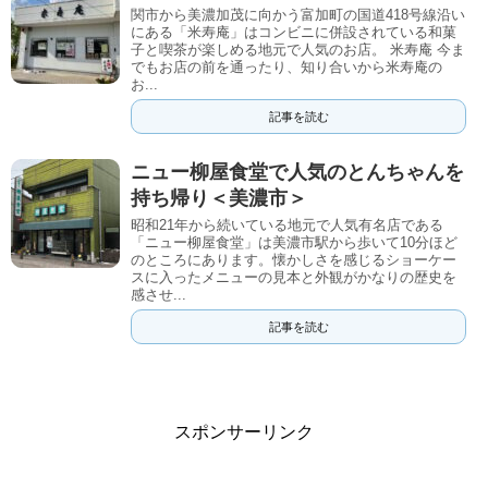
関市から美濃加茂に向かう富加町の国道418号線沿い
にある「米寿庵」はコンビニに併設されている和菓
子と喫茶が楽しめる地元で人気のお店。 米寿庵 今ま
でもお店の前を通ったり、知り合いから米寿庵の
お...
記事を読む
ニュー柳屋食堂で人気のとんちゃんを
持ち帰り＜美濃市＞
昭和21年から続いている地元で人気有名店である
「ニュー柳屋食堂」は美濃市駅から歩いて10分ほど
のところにあります。懐かしさを感じるショーケー
スに入ったメニューの見本と外観がかなりの歴史を
感させ...
記事を読む
スポンサーリンク