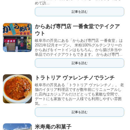
めて訪...
記事を読む
からあげ専門店 一番食堂でテイクア
ウト
岐阜市の芥見にある「からあげ専門店 一番食堂」は
2021年12月オープン。 米粉100%グルテンフリーの
からあげをイートインはもちろん、から揚げ弁当や
単品でのテイクアウトもできます。 からあげ専門...
記事を読む
トラトリア ヴァレンチノでランチ
岐阜市の芥見ある「トラトリア ヴァレンチノ」。 老
舗のイタリア料理店ですが数年前にリニューアルし
た店内はカジュアルだけどとっても素敵な空間で、
デートにも家族でもお一人様でも利用しやすい雰囲
気。 ...
記事を読む
米寿庵の和菓子