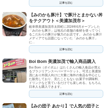
記事を読む
【みのかも豚汁】で豚汁とまかない丼
をテクアウト＜美濃加茂市＞
岐阜県美濃加茂市太田町に2024年6月オープンした
「みのかも豚汁」は地元の老舗の食材を使ってつく
るこだわりの豚汁が魅力のお店です。 みのかも豚汁
メディアでも話題になっていた「みのかも豚汁」
に...
記事を読む
Boi Bom 美濃加茂で輸入商品購入
Boi Bom（ボイボム）はたくさんの輸入食品が買え
るブラジリアンスーパーマーケット。可児と美濃加
茂にあり外国人向けに大量に海外の食品を中心とし
た販売しており、見たこともないお菓子や調味料、
ドリンクなど見ているだけでも楽しめる。もちろん
日本人も購入できます。
記事を読む
【みの団子 あかり】で人気の団子と