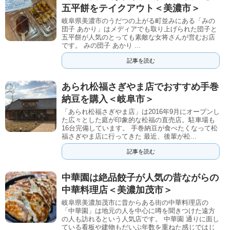
五平餅をテイクアウト＜美濃市＞
岐阜県美濃市のうだつの上がる町並みにある「みの
団子 あかり」はメディアでも取り上げられた団子と
五平餅が人気のとっても素敵な女将さんが営むお店
です。 みの団子 あかり ...
記事を読む
あられ松福さぎやま店でおすすめ手巻
納豆を購入＜岐阜市＞
「あられ松福さぎやま店」は2016年9月にオープンし
た広々とした庭が印象的な松福の直売店。駐車場も
16台完備しています。 手巻納豆が食べたくなって松
福さぎやま店に行ってきた 最近、後輩が松...
記事を読む
中華園は絶品餃子が人気の昔ながらの
中華料理店＜美濃加茂市＞
岐阜県美濃加茂市に昔からある街の中華料理店の
「中華園」は地元の人を中心に噂を聞きつけた遠方
の人も訪れるという人気店です。 中華園 通りに面し
ている看板や建物もだいぶ年数を重ねた感じではじ