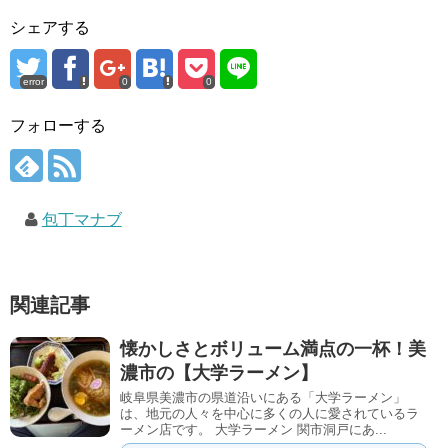
シェアする
error
0
0
フォローする
包丁マナブ
関連記事
懐かしさとボリューム満点の一杯！美
濃市の【大学ラーメン】
岐阜県美濃市の県道沿いにある「大学ラーメン」
は、地元の人々を中心に多くの人に愛されているラ
ーメン店です。 大学ラーメン 関市洞戸にあ...