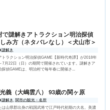
明治村で謎解きアトラクション明治探偵
楽しみ方（ネタバレなし）＜犬山市＞
謎解き
トラクション明治探偵GAME【新時代奇譚】が2018年
～7月22日（日）の期間で開催されています。謎解きア
探偵GAMEは、明治村で毎年春に開催さ...
光義（大嶋雲八） 93歳の関ヶ原
謎解き
,
関市の観光・名所
たは山県郡出身の戦国武将で江戸時代初期の大名。美濃