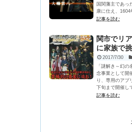
国関藩主であっ
康に仕え、1604
記事を読む
関市でリア
に家族で
2017/7/30
「謎解き～幻の
念事業として開
り、専用のアプリ
下旬まで開催し
記事を読む