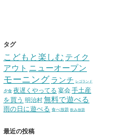
タグ
こどもと楽しむ
テイク
アウト
ニューオープン
モーニング
ランチ
レゴランド
手土産
夜遅くやってる
宴会
夕食
無料で遊べる
を買う
明治村
雨の日に遊べる
食べ放題
飲み放題
最近の投稿