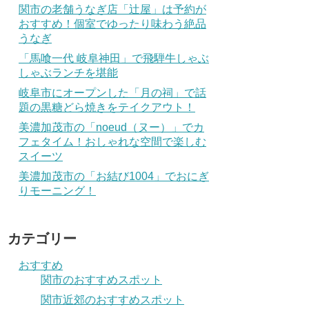
関市の老舗うなぎ店「辻屋」は予約が
おすすめ！個室でゆったり味わう絶品
うなぎ
「馬喰一代 岐阜神田」で飛騨牛しゃぶ
しゃぶランチを堪能
岐阜市にオープンした「月の祠」で話
題の黒糖どら焼きをテイクアウト！
美濃加茂市の「noeud（ヌー）」でカ
フェタイム！おしゃれな空間で楽しむ
スイーツ
美濃加茂市の「お結び1004」でおにぎ
りモーニング！
カテゴリー
おすすめ
関市のおすすめスポット
関市近郊のおすすめスポット