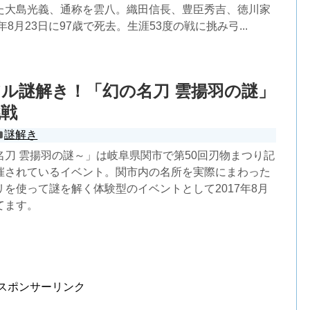
た大島光義、通称を雲八。織田信長、豊臣秀吉、徳川家
年8月23日に97歳で死去。生涯53度の戦に挑み弓...
ル謎解き！「幻の名刀 雲揚羽の謎」
挑戦
謎解き
名刀 雲揚羽の謎～」は岐阜県関市で第50回刃物まつり記
催されているイベント。関市内の名所を実際にまわった
を使って謎を解く体験型のイベントとして2017年8月
てます。
スポンサーリンク