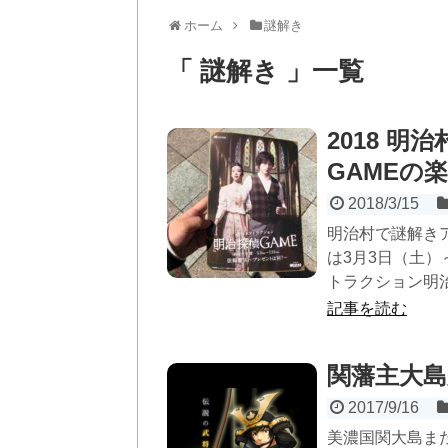
ホーム
謎解き
「 謎解き 」一覧
2018 
GAMEの
2018/3/15
明治村で謎解きア
は3月3日（土）
トラクション明治
記事を読む
関藩主大島
2017/9/16
美濃国関大島ま