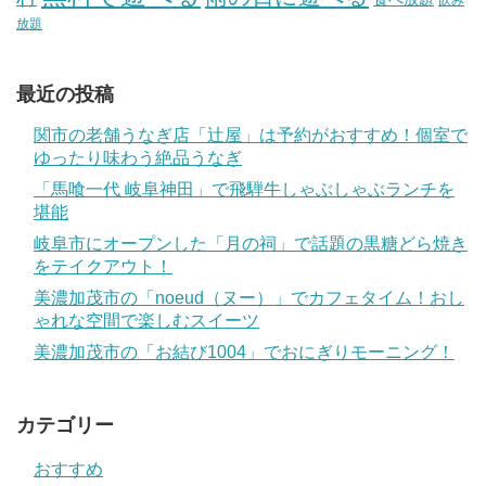
飲み
放題
最近の投稿
関市の老舗うなぎ店「辻屋」は予約がおすすめ！個室で
ゆったり味わう絶品うなぎ
「馬喰一代 岐阜神田」で飛騨牛しゃぶしゃぶランチを
堪能
岐阜市にオープンした「月の祠」で話題の黒糖どら焼き
をテイクアウト！
美濃加茂市の「noeud（ヌー）」でカフェタイム！おし
ゃれな空間で楽しむスイーツ
美濃加茂市の「お結び1004」でおにぎりモーニング！
カテゴリー
おすすめ