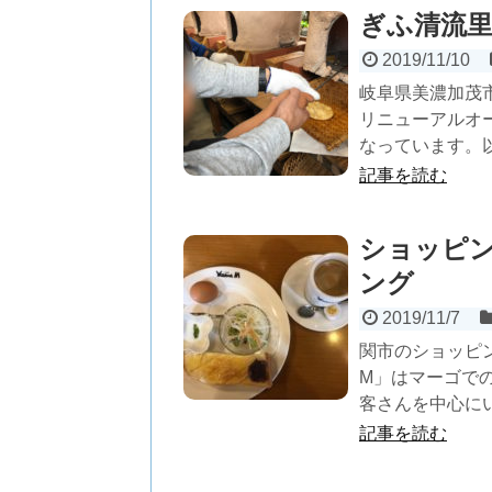
ぎふ清流
2019/11/10
岐阜県美濃加茂市
リニューアルオ
なっています。以
記事を読む
ショッピング
ング
2019/11/7
関市のショッピン
M」はマーゴで
客さんを中心にいつ
記事を読む