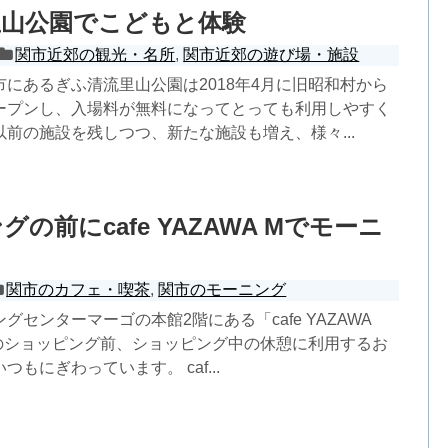
里山公園でこどもと体験
関市近郊の観光・名所
,
関市近郊の遊び場・施設
にあるぎふ清流里山公園は2018年4月に旧昭和村から
ープンし、入場料が無料になってとっても利用しやすく
前の施設を残しつつ、新たな施設も増え、様々...
の前にcafe YAZAWA Mでモーニ
関市のカフェ・喫茶
,
関市のモーニング
グセンターマーゴの本館2階にある「cafe YAZAWA
のショッピング前、ショッピング中の休憩に利用するお
もにぎわっています。 caf...