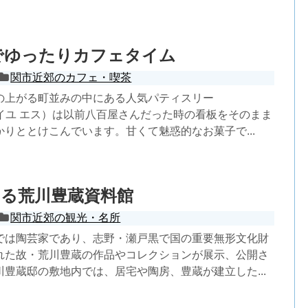
e.Sでゆったりカフェタイム
関市近郊のカフェ・喫茶
の上がる町並みの中にある人気パティスリー
S（アベイユ エス）は以前八百屋さんだった時の看板をそのまま
りととけこんでいます。甘くて魅惑的なお菓子で...
ある荒川豊蔵資料館
関市近郊の観光・名所
では陶芸家であり、志野・瀬戸黒で国の重要無形文化財
れた故・荒川豊蔵の作品やコレクションが展示、公開さ
豊蔵邸の敷地内では、居宅や陶房、豊蔵が建立した...