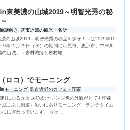
in東美濃の山城2019～明智光秀の秘
！～
謎解き
,
関市近郊の観光・名所
美濃の山城2019～明智光秀の秘宝を探せ！～は2019年10
019年12月25日（水）の期間に可児市、恵那市、中津川
の山城」（岩村城跡と岩村城...
oCo（ロコ）でモーニング
モーニング
,
関市近郊のカフェ・喫茶
町にあるcafe LoCoはオレンジ色の外観がとても印象
平成こぶし街道）沿いにありモーニング、ランチタイム
にぎわっています。 cafe ...