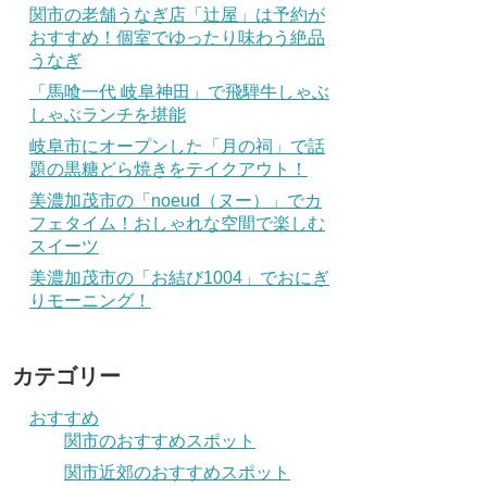
関市の老舗うなぎ店「辻屋」は予約が
おすすめ！個室でゆったり味わう絶品
うなぎ
「馬喰一代 岐阜神田」で飛騨牛しゃぶ
しゃぶランチを堪能
岐阜市にオープンした「月の祠」で話
題の黒糖どら焼きをテイクアウト！
美濃加茂市の「noeud（ヌー）」でカ
フェタイム！おしゃれな空間で楽しむ
スイーツ
美濃加茂市の「お結び1004」でおにぎ
りモーニング！
カテゴリー
おすすめ
関市のおすすめスポット
関市近郊のおすすめスポット