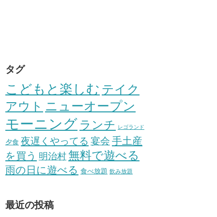
タグ
こどもと楽しむ
テイク
アウト
ニューオープン
モーニング
ランチ
レゴランド
手土産
夜遅くやってる
宴会
夕食
無料で遊べる
を買う
明治村
雨の日に遊べる
食べ放題
飲み放題
最近の投稿