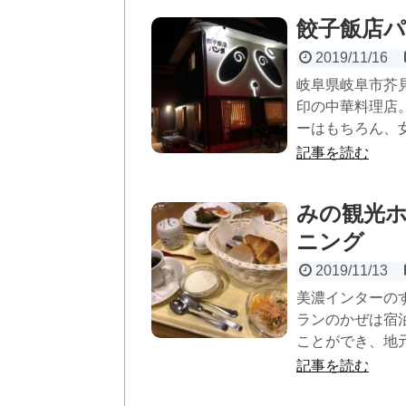
餃子飯店
2019/11/16
岐阜県岐阜市芥
印の中華料理店
ーはもちろん、女
記事を読む
みの観光
ニング
2019/11/13
美濃インターの
ランのかぜは宿
ことができ、地元
記事を読む