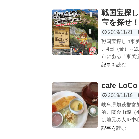
戦国宝探し
宝を探せ
2019/11/21
戦国宝探しin東
月4日（金）～2
市にある「東美濃
記事を読む
cafe L
2019/11/19
岐阜県加茂郡富加
的。関金山線（
は地元の人を中心に
記事を読む