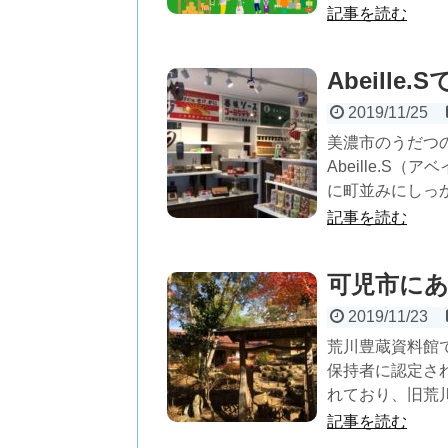
記事を読む
Abeill
2019/11/25
美濃市のうだつ
Abeille.
に町並みにしっか
記事を読む
可児市に
2019/11/23
荒川豊蔵資料館
保持者に認定さ
れており、旧荒川
記事を読む