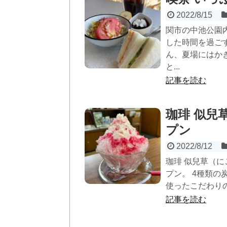
2022/8/15
関市の中池公園
した時間を過ご
ん、夏場にはか
と...
記事を読む
珈琲 似兒
プン
2022/8/12
珈琲 似兒草（に
プン。 4種類
使ったこだわりの
記事を読む