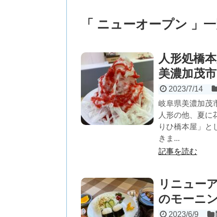
「 ニューオープン 」
人形処橋
美濃加茂市
2023/7/14
岐阜県美濃加茂
人形の他、夏に
りひ橋本屋」と
きま...
記事を読む
リニューア
のモーニ
2023/6/9