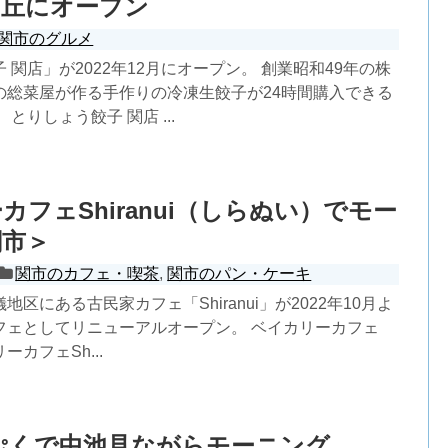
ケ丘にオープン
関市のグルメ
 関店」が2022年12月にオープン。 創業昭和49年の株
の総菜屋が作る手作りの冷凍生餃子が24時間購入できる
とりしょう餃子 関店 ...
カフェShiranui（しらぬい）でモー
関市＞
関市のカフェ・喫茶
,
関市のパン・ケーキ
区にある古民家カフェ「Shiranui」が2022年10月よ
フェとしてリニューアルオープン。 ベイカリーカフェ
カリーカフェSh...
ぷくで中池見ながらモーニング