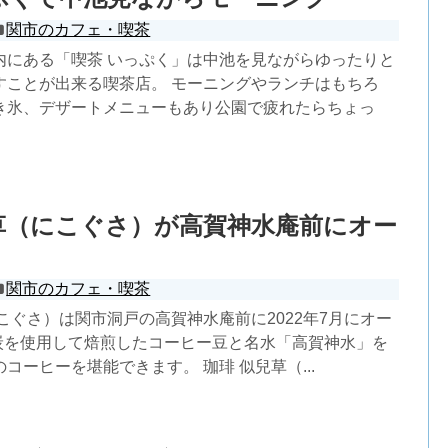
関市のカフェ・喫茶
内にある「喫茶 いっぷく」は中池を見ながらゆったりと
すことが出来る喫茶店。 モーニングやランチはもちろ
き氷、デザートメニューもあり公園で疲れたらちょっ
草（にこぐさ）が高賀神水庵前にオー
関市のカフェ・喫茶
こぐさ）は関市洞戸の高賀神水庵前に2022年7月にオー
の炭を使用して焙煎したコーヒー豆と名水「高賀神水」を
コーヒーを堪能できます。 珈琲 似兒草（...