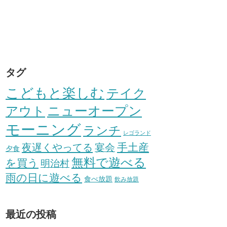
タグ
こどもと楽しむ
テイク
アウト
ニューオープン
モーニング
ランチ
レゴランド
手土産
夜遅くやってる
宴会
夕食
無料で遊べる
を買う
明治村
雨の日に遊べる
食べ放題
飲み放題
最近の投稿