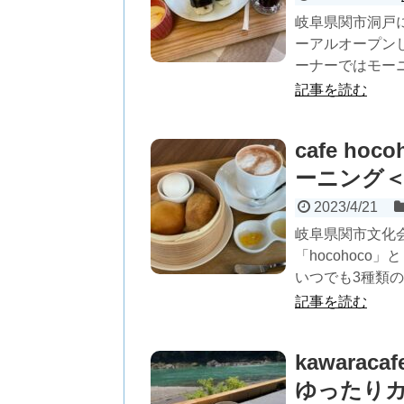
岐阜県関市洞戸に
ーアルオープン
ーナーではモーニ
記事を読む
cafe h
ーニング
2023/4/21
岐阜県関市文化会
「hocohoc
いつでも3種類のモ
記事を読む
kawarac
ゆったり