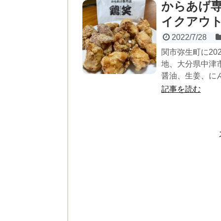
からあげ専
イクアウ
2022/7/28
関市弥生町に20
地、大分県中津
醤油、生姜、にん
記事を読む