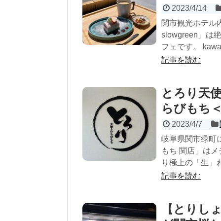
2023/4/14
関市観光ホテル内に
slowgree
フェです。 kawarac
記事を読む
とろり天使
らびもち
2023/4/7
岐阜県関市緑町に
もち 関店」は
り極上の「生」わ
記事を読む
【とりしょ