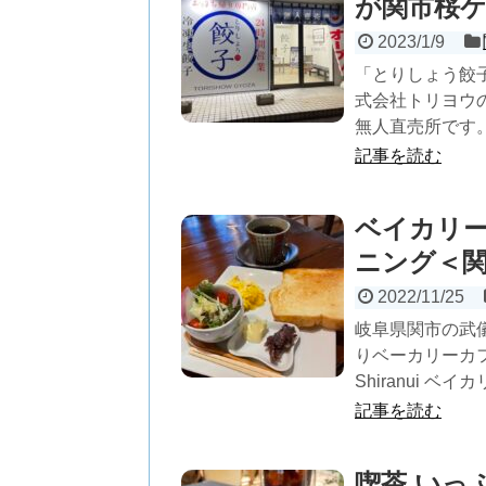
が関市桜
2023/1/9
「とりしょう餃子
式会社トリヨウ
無人直売所です。 
記事を読む
ベイカリー
ニング＜
2022/11/25
岐阜県関市の武儀地
りベーカリーカ
Shiranui ベイ
記事を読む
喫茶 いっ