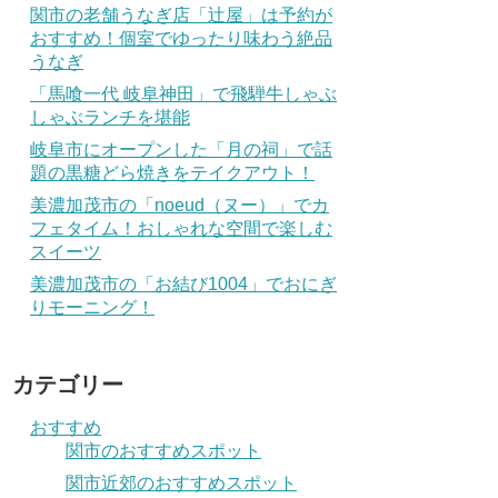
関市の老舗うなぎ店「辻屋」は予約が
おすすめ！個室でゆったり味わう絶品
うなぎ
「馬喰一代 岐阜神田」で飛騨牛しゃぶ
しゃぶランチを堪能
岐阜市にオープンした「月の祠」で話
題の黒糖どら焼きをテイクアウト！
美濃加茂市の「noeud（ヌー）」でカ
フェタイム！おしゃれな空間で楽しむ
スイーツ
美濃加茂市の「お結び1004」でおにぎ
りモーニング！
カテゴリー
おすすめ
関市のおすすめスポット
関市近郊のおすすめスポット