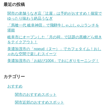
最近の投稿
関市の老舗うなぎ店「辻屋」は予約がおすすめ！個室で
ゆったり味わう絶品うなぎ
「馬喰一代 岐阜神田」で飛騨牛しゃぶしゃぶランチを
堪能
岐阜市にオープンした「月の祠」で話題の黒糖どら焼き
をテイクアウト！
美濃加茂市の「noeud（ヌー）」でカフェタイム！おし
ゃれな空間で楽しむスイーツ
美濃加茂市の「お結び1004」でおにぎりモーニング！
カテゴリー
おすすめ
関市のおすすめスポット
関市近郊のおすすめスポット