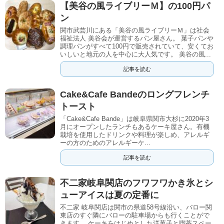
【美谷の風ライブリーＭ】の100円パ
ン
関市武芸川にある「美谷の風ライブリーＭ」は社会
福祉法人 美谷会が運営するパン屋さん。 菓子パンや
調理パンがすべて100円で販売されていて、安くてお
いしいと地元の人を中心に大人気です。 美谷の風...
記事を読む
Cake&Cafe Bandeのロングフレンチ
トースト
「Cake&Cafe Bande」は岐阜県関市大杉に2020年3
月にオープンしたランチもあるケーキ屋さん。有機
栽培を使用したドリンクや料理が楽しめ、アレルギ
ーの方のためのアレルギーケ...
記事を読む
不二家岐阜関店のフワフワかき氷とシ
ューアイスは夏の定番に
不二家 岐阜関店は関市の県道58号線沿い、バロー関
東店のすぐ隣にバローの駐車場からも行くことがで
きます。 ケーキをはじめとした洋菓子と喫茶スペー