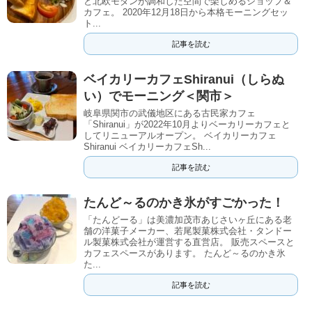
と北欧モダンが調和した空間で楽しめるショップ＆
カフェ。 2020年12月18日から本格モーニングセッ
ト...
記事を読む
ベイカリーカフェShiranui（しらぬ
い）でモーニング＜関市＞
岐阜県関市の武儀地区にある古民家カフェ
「Shiranui」が2022年10月よりベーカリーカフェと
してリニューアルオープン。 ベイカリーカフェ
Shiranui ベイカリーカフェSh...
記事を読む
たんど～るのかき氷がすごかった！
「たんどーる」は美濃加茂市あじさいヶ丘にある老
舗の洋菓子メーカー、若尾製菓株式会社・タンドー
ル製菓株式会社が運営する直営店。 販売スペースと
カフェスペースがあります。 たんど～るのかき氷
た...
記事を読む