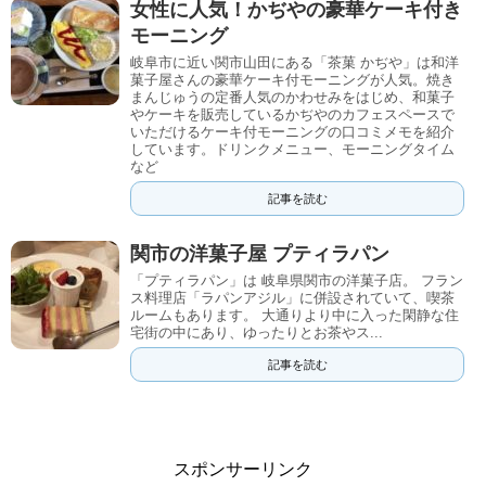
女性に人気！かぢやの豪華ケーキ付き
モーニング
岐阜市に近い関市山田にある「茶菓 かぢや」は和洋
菓子屋さんの豪華ケーキ付モーニングが人気。焼き
まんじゅうの定番人気のかわせみをはじめ、和菓子
やケーキを販売しているかぢやのカフェスペースで
いただけるケーキ付モーニングの口コミメモを紹介
しています。ドリンクメニュー、モーニングタイム
など
記事を読む
関市の洋菓子屋 プティラパン
「プティラパン」は 岐阜県関市の洋菓子店。 フラン
ス料理店「ラパンアジル」に併設されていて、喫茶
ルームもあります。 大通りより中に入った閑静な住
宅街の中にあり、ゆったりとお茶やス...
記事を読む
スポンサーリンク