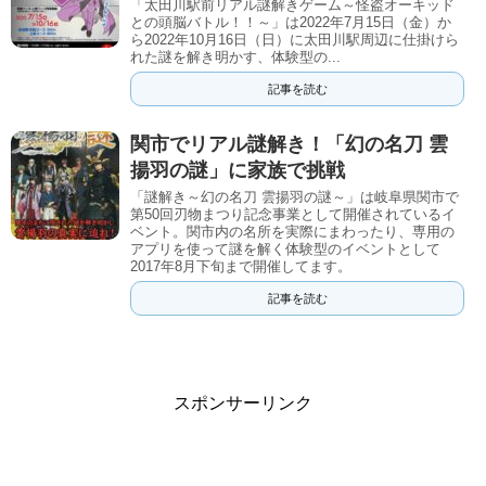
「太田川駅前リアル謎解きゲーム～怪盗オーキッド
との頭脳バトル！！～」は2022年7月15日（金）か
ら2022年10月16日（日）に太田川駅周辺に仕掛けら
れた謎を解き明かす、体験型の...
記事を読む
関市でリアル謎解き！「幻の名刀 雲
揚羽の謎」に家族で挑戦
「謎解き～幻の名刀 雲揚羽の謎～」は岐阜県関市で
第50回刃物まつり記念事業として開催されているイ
ベント。関市内の名所を実際にまわったり、専用の
アプリを使って謎を解く体験型のイベントとして
2017年8月下旬まで開催してます。
記事を読む
スポンサーリンク