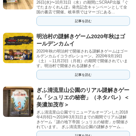
26日(水)〜10月31日（水）の期間にSCRAP出版『ぐ
でたまかくれんぼ』発売記念キャンペーンとして全
国の書店で開催。岐阜県ではマーゴにある...
記事を読む
明治村の謎解きゲーム2020年秋はゴ
ールデンカムイ
2020年秋の明治村で開催される謎解きゲームはゴー
ルデンカムイコラボレショーン。2020年9月19日
（土）～11月23日（月祝）の期間で開催されていま
す。明治村で開催される謎解きイ...
記事を読む
ぎふ清流里山公園のリアル謎解きゲー
ム「シュリエの秘密」（ネタバレ）＜
美濃加茂市＞
ぎふ清流里山公園でリニューアルオープンした2018
年4月8日〜2019年3月31日までの期間でリアル謎解
きゲーム「謎の地下帝国 シュリエの秘密」が開催さ
れています。 ぎふ清流里山公園の謎解きゲーム...
記事を読む