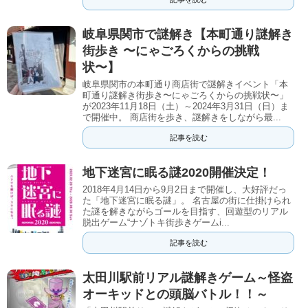
岐阜県関市で謎解き【本町通り謎解き
街歩き 〜にゃごろくからの挑戦
状〜】
岐阜県関市の本町通り商店街で謎解きイベント「本
町通り謎解き街歩き〜にゃごろくからの挑戦状〜」
が2023年11月18日（土）～2024年3月31日（日）ま
で開催中。 商店街を歩き、謎解きをしながら最...
記事を読む
地下迷宮に眠る謎2020開催決定！
2018年4月14日から9月2日まで開催し、大好評だっ
た「地下迷宮に眠る謎」。 名古屋の街に仕掛けられ
た謎を解きながらゴールを目指す、回遊型のリアル
脱出ゲーム“ナゾトキ街歩きゲームi...
記事を読む
太田川駅前リアル謎解きゲーム～怪盗
オーキッドとの頭脳バトル！！～