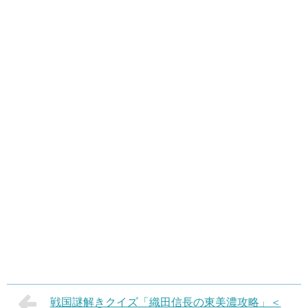
戦国謎解きクイズ「織田信長の東美濃攻略」＜