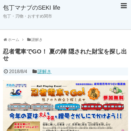
包丁マナブのSEKI life
包丁・刃物・おすすめ関市
ホーム
謎解き
忍者電車でGO！ 夏の陣 隠された財宝を探し出
せ
2018/8/4
謎解き