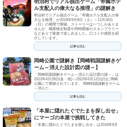
明治村でリアル脱出ゲーム「帝國ホテ
ル支配人の偉大なる推理」の謎解き
明治村でリアル脱出ゲーム「帝國ホテル支配人の偉
大なる推理」が2018年9月8日（土）～12月16日
（日）の期間で開催。ストーリーは一つしかありま
せんが、職業検定制度や同時開催のスタンプラリー
などありで家族で楽しめました。口コミや感想を紹
介しています。
記事を読む
岡崎公園で謎解き【岡崎戦国謎解きゲ
ーム～消えた設計図の謎～】
「岡崎戦国謎解きゲーム～消えた設計図の謎～」は
2022年4月29日(金・祝)～2022年6月12日(日)に岡崎
公園にて開催されています。 岡崎戦国謎解きゲーム
～消えた...
記事を読む
「本屋に隠れたぐでたまを探し出せ」
にマーゴの本屋で挑戦してきた
「本屋に隠れたぐでたまを探し出せ」は2018年9月