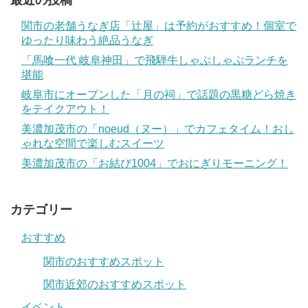
最近の投稿
関市の老舗うなぎ店「辻屋」は予約がおすすめ！個室で
ゆったり味わう絶品うなぎ
「馬喰一代 岐阜神田」で飛騨牛しゃぶしゃぶランチを
堪能
岐阜市にオープンした「月の祠」で話題の黒糖どら焼き
をテイクアウト！
美濃加茂市の「noeud（ヌー）」でカフェタイム！おし
ゃれな空間で楽しむスイーツ
美濃加茂市の「お結び1004」でおにぎりモーニング！
カテゴリー
おすすめ
関市のおすすめスポット
関市近郊のおすすめスポット
イベント