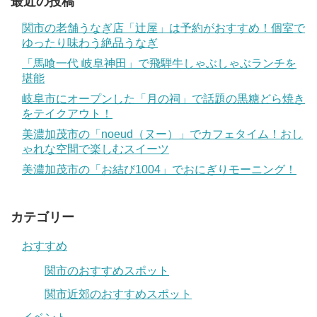
最近の投稿
関市の老舗うなぎ店「辻屋」は予約がおすすめ！個室で
ゆったり味わう絶品うなぎ
「馬喰一代 岐阜神田」で飛騨牛しゃぶしゃぶランチを
堪能
岐阜市にオープンした「月の祠」で話題の黒糖どら焼き
をテイクアウト！
美濃加茂市の「noeud（ヌー）」でカフェタイム！おし
ゃれな空間で楽しむスイーツ
美濃加茂市の「お結び1004」でおにぎりモーニング！
カテゴリー
おすすめ
関市のおすすめスポット
関市近郊のおすすめスポット