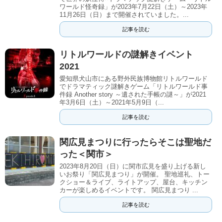
ワールド怪奇録」が2023年7月22日（土）～2023年
11月26日（日）まで開催されていました。...
記事を読む
リトルワールドの謎解きイベント
2021
愛知県犬山市にある野外民族博物館リトルワールド
でドラマティック謎解きゲーム「リトルワールド事
件録 Another story ～遺された手帳の謎～」が2021
年3月6日（土）～2021年5月9日（...
記事を読む
関広見まつりに行ったらそこは聖地だ
った＜関市＞
2023年8月20日（日）に関市広見を盛り上げる新し
いお祭り「関広見まつり」が開催。 聖地巡礼、トー
クショー＆ライブ、ライトアップ、屋台、キッチン
カーが楽しめるイベントです。 関広見まつり ...
記事を読む