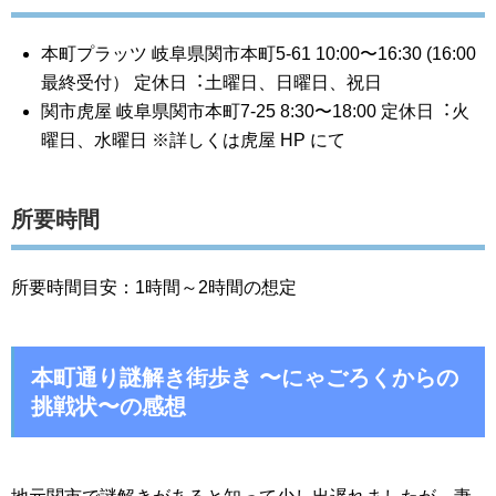
本町プラッツ 岐⾩県関市本町5-61 10:00〜16:30 (16:00
最終受付） 定休⽇︓⼟曜⽇、⽇曜⽇、祝⽇
関市⻁屋 岐⾩県関市本町7-25 8:30〜18:00 定休⽇︓⽕
曜⽇、⽔曜⽇ ※詳しくは⻁屋 HP にて
所要時間
所要時間目安：1時間～2時間の想定
本町通り謎解き街歩き 〜にゃごろくからの
挑戦状〜の感想