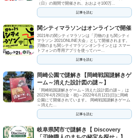
（日）の期間で開催され、おおよそ100万...
記事を読む
関シティマラソンはオンラインで開催
2021年の関シティマラソンは「刃物のまち関シティ
マラソン 2021ONLINE大会」として開催されます。
刃物のまち関シテイマラソンオンラインとは スマー
トフォンの専用アプリを使ってハー...
記事を読む
岡崎公園で謎解き【岡崎戦国謎解きゲ
ーム～消えた設計図の謎～】
「岡崎戦国謎解きゲーム～消えた設計図の謎～」は
2022年4月29日(金・祝)～2022年6月12日(日)に岡崎
公園にて開催されています。 岡崎戦国謎解きゲーム
～消えた...
記事を読む
岐阜県関市で謎解き【 Discovery
「刃物職人のまちの秘宝を探せ」】