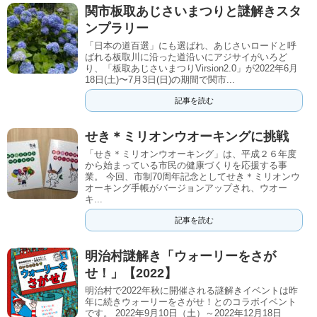
関市板取あじさいまつりと謎解きスタ
ンプラリー
「日本の道百選」にも選ばれ、あじさいロードと呼
ばれる板取川に沿った道沿いにアジサイがいろど
り、「板取あじさいまつりVirsion2.0」が2022年6月
18日(土)〜7月3日(日)の期間で関市...
記事を読む
せき＊ミリオンウオーキングに挑戦
「せき＊ミリオンウオーキング」は、平成２６年度
から始まっている市民の健康づくりを応援する事
業。 今回、市制70周年記念としてせき＊ミリオンウ
オーキング手帳がバージョンアップされ、ウオー
キ...
記事を読む
明治村謎解き「ウォーリーをさが
せ！」【2022】
明治村で2022年秋に開催される謎解きイベントは昨
年に続きウォーリーをさがせ！とのコラボイベント
です。 2022年9月10日（土）～2022年12月18日