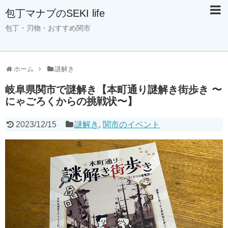
包丁マナブのSEKI life
包丁・刃物・おすすめ関市
ホーム
謎解き
岐阜県関市で謎解き【本町通り謎解き街歩き 〜
にゃごろくからの挑戦状〜】
2023/12/15
謎解き
,
関市のイベント