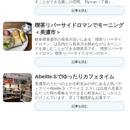
すことができる癒しの空間。 Ryo-an（了庵）...
記事を読む
喫茶リバーサイドロマンでモーニング
＜美濃市＞
岐阜県美濃市の長良川沿いにある「喫茶リバーサイ
ドロマン」は店内から長良川を眺めながらモーニン
グを楽しむことができる喫茶店です。 喫茶リバーサ
イドロマン 喫茶リバーサイドロマンのモー...
記事を読む
Abeille.Sでゆったりカフェタイム
美濃市のうだつの上がる町並みの中にある人気パテ
ィスリーAbeille.S（アベイユ エス）は以前八百屋さ
んだった時の看板をそのままに町並みにしっかりと
とけこんでいます。甘くて魅惑的なお菓子で...
記事を読む