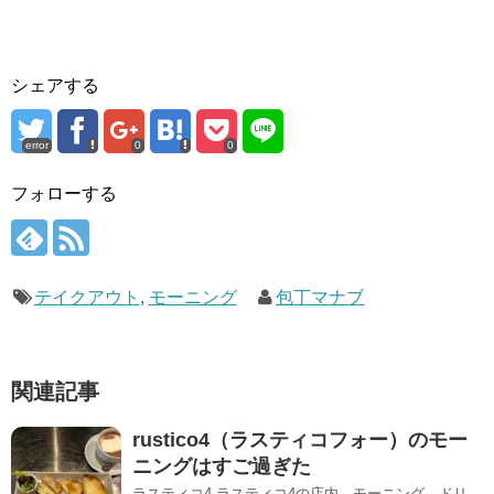
シェアする
error
0
0
フォローする
テイクアウト
,
モーニング
包丁マナブ
関連記事
rustico4（ラスティコフォー）のモー
ニングはすご過ぎた
ラスティコ4 ラスティコ4の店内、モーニング、ドリ