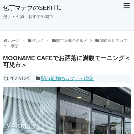
包丁マナブのSEKI life
包丁・刃物・おすすめ関市
ホーム
グルメ
関市近郊のグルメ
関市近郊のカフ
ェ・喫茶
MOON&ME CAFEでお洒落に満腹モーニング＜
可児市＞
2022/12/5
関市近郊のカフェ・喫茶