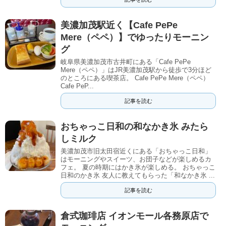
美濃加茂駅近く【Cafe PePe
Mere（ペペ）】でゆったりモーニン
グ
岐阜県美濃加茂市古井町にある「Cafe PePe
Mere（ペペ）」はJR美濃加茂駅から徒歩で3分ほど
のところにある喫茶店。 Cafe PePe Mere（ペペ）
Cafe PeP...
記事を読む
おちゃっこ日和の和なかき氷 みたら
しミルク
美濃加茂市旧太田宿近くにある「おちゃっこ日和」
はモーニングやスイーツ、お団子などが楽しめるカ
フェ。 夏の時期にはかき氷が楽しめる。 おちゃっこ
日和のかき氷 友人に教えてもらった「和なかき氷 ...
記事を読む
倉式珈琲店 イオンモール各務原店で