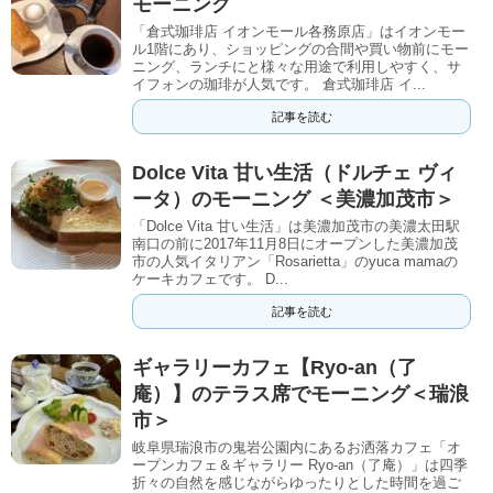
モーニング
「倉式珈琲店 イオンモール各務原店」はイオンモー
ル1階にあり、ショッピングの合間や買い物前にモー
ニング、ランチにと様々な用途で利用しやすく、サ
イフォンの珈琲が人気です。 倉式珈琲店 イ...
記事を読む
Dolce Vita 甘い生活（ドルチェ ヴィ
ータ）のモーニング ＜美濃加茂市＞
「Dolce Vita 甘い生活」は美濃加茂市の美濃太田駅
南口の前に2017年11月8日にオープンした美濃加茂
市の人気イタリアン「Rosarietta」のyuca mamaの
ケーキカフェです。 D...
記事を読む
ギャラリーカフェ【Ryo-an（了
庵）】のテラス席でモーニング＜瑞浪
市＞
岐阜県瑞浪市の鬼岩公園内にあるお洒落カフェ「オ
ープンカフェ＆ギャラリー Ryo-an（了庵）」は四季
折々の自然を感じながらゆったりとした時間を過ご