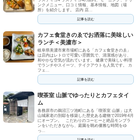
ンクメニュー、口コミ情報、基本情報、地図（場
所）を紹介します。 店内 店...
記事を読む
カフェ食堂きのゑでお洒落に美味しい
ランチ＜美濃市＞
岐阜県美濃市東市場町にある「カフェ食堂きのゑ」
は店内はレトロで可愛い雰囲気で、清潔感があり、
和やかな空気が流れています。 健康で美味しい料理
でランチやスイーツ、テイクアウトも人気です。 カ
フェ...
記事を読む
喫茶室 山脈でゆったりとカフェタイ
ム
各務原市の鵜沼三ツ池町にある「喫茶室 山脈」は犬
山城家老の別邸を移築した歴史ある建物で2019年4月
にオープン。 こだわりのコーヒーと絶品モンブラ
ンをいただきながら、庭園を眺め優雅な時間をゆ
っ...
記事を読む