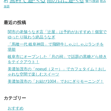
雨の日に遊べる
村
食べ放題
飲み
放題
最近の投稿
関市の老舗うなぎ店「辻屋」は予約がおすすめ！個室で
ゆったり味わう絶品うなぎ
「馬喰一代 岐阜神田」で飛騨牛しゃぶしゃぶランチを
堪能
岐阜市にオープンした「月の祠」で話題の黒糖どら焼き
をテイクアウト！
美濃加茂市の「noeud（ヌー）」でカフェタイム！おし
ゃれな空間で楽しむスイーツ
美濃加茂市の「お結び1004」でおにぎりモーニング！
カテゴリー
おすすめ