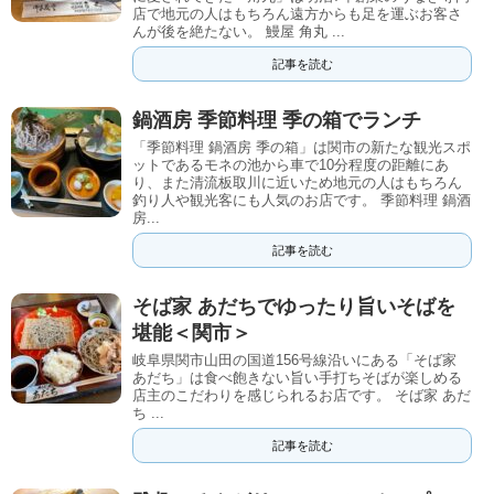
店で地元の人はもちろん遠方からも足を運ぶお客さ
んが後を絶たない。 鰻屋 角丸 ...
記事を読む
鍋酒房 季節料理 季の箱でランチ
「季節料理 鍋酒房 季の箱」は関市の新たな観光スポ
ットであるモネの池から車で10分程度の距離にあ
り、また清流板取川に近いため地元の人はもちろん
釣り人や観光客にも人気のお店です。 季節料理 鍋酒
房...
記事を読む
そば家 あだちでゆったり旨いそばを
堪能＜関市＞
岐阜県関市山田の国道156号線沿いにある「そば家
あだち」は食べ飽きない旨い手打ちそばが楽しめる
店主のこだわりを感じられるお店です。 そば家 あだ
ち ...
記事を読む