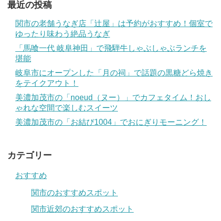
最近の投稿
関市の老舗うなぎ店「辻屋」は予約がおすすめ！個室で
ゆったり味わう絶品うなぎ
「馬喰一代 岐阜神田」で飛騨牛しゃぶしゃぶランチを
堪能
岐阜市にオープンした「月の祠」で話題の黒糖どら焼き
をテイクアウト！
美濃加茂市の「noeud（ヌー）」でカフェタイム！おし
ゃれな空間で楽しむスイーツ
美濃加茂市の「お結び1004」でおにぎりモーニング！
カテゴリー
おすすめ
関市のおすすめスポット
関市近郊のおすすめスポット