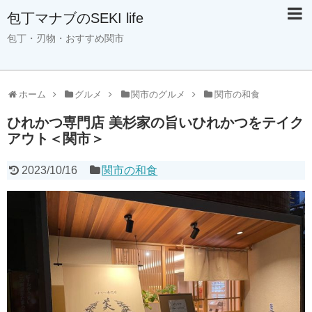
包丁マナブのSEKI life
包丁・刃物・おすすめ関市
ホーム
グルメ
関市のグルメ
関市の和食
ひれかつ専門店 美杉家の旨いひれかつをテイク
アウト＜関市＞
2023/10/16
関市の和食