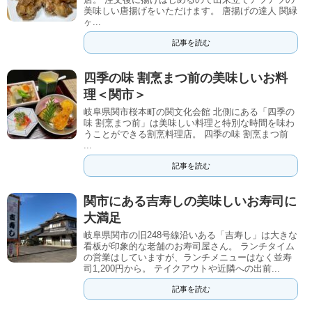
美味しい唐揚げをいただけます。 唐揚げの達人 関緑
ヶ...
記事を読む
四季の味 割烹まつ前の美味しいお料
理＜関市＞
岐阜県関市桜本町の関文化会館 北側にある「四季の
味 割烹まつ前」は美味しい料理と特別な時間を味わ
うことができる割烹料理店。 四季の味 割烹まつ前
...
記事を読む
関市にある吉寿しの美味しいお寿司に
大満足
岐阜県関市の旧248号線沿いある「吉寿し」は大きな
看板が印象的な老舗のお寿司屋さん。 ランチタイム
の営業はしていますが、ランチメニューはなく並寿
司1,200円から。 テイクアウトや近隣への出前...
記事を読む