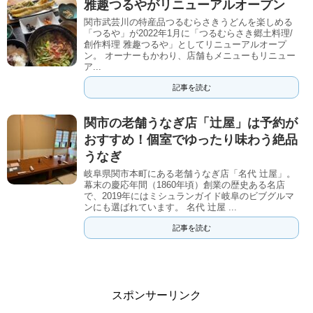
雅趣つるやがリニューアルオープン
関市武芸川の特産品つるむらさきうどんを楽しめる
「つるや」が2022年1月に「つるむらさき郷土料理/
創作料理 雅趣つるや」としてリニューアルオープ
ン。 オーナーもかわり、店舗もメニューもリニュー
ア...
記事を読む
関市の老舗うなぎ店「辻屋」は予約が
おすすめ！個室でゆったり味わう絶品
うなぎ
岐阜県関市本町にある老舗うなぎ店「名代 辻屋」。
幕末の慶応年間（1860年頃）創業の歴史ある名店
で、2019年にはミシュランガイド岐阜のビブグルマ
ンにも選ばれています。 名代 辻屋 ...
記事を読む
スポンサーリンク