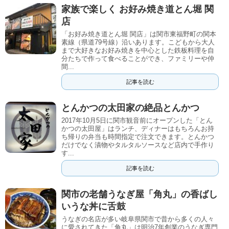
家族で楽しく お好み焼き道とん堀 関
店
「お好み焼き道とん堀 関店」は関市東福野町の関本
素線（県道79号線）沿いあります。こどもから大人
まで大好きなお好み焼きを中心とした鉄板料理を自
分たちで作って食べることができ、ファミリーや仲
間...
記事を読む
とんかつの太田家の絶品とんかつ
2017年10月5日に関市観音前にオープンした「とん
かつの太田屋」はランチ、ディナーはもちろんお持
ち帰りの弁当も時間指定で注文できます。とんかつ
だけでなく漬物やタルタルソースなど店内で手作り
す...
記事を読む
関市の老舗うなぎ屋「角丸」の香ばし
いうな丼に舌鼓
うなぎの名店が多い岐阜県関市で昔から多くの人々
に愛されてきた「角丸」は明治7年創業のうなぎ専門