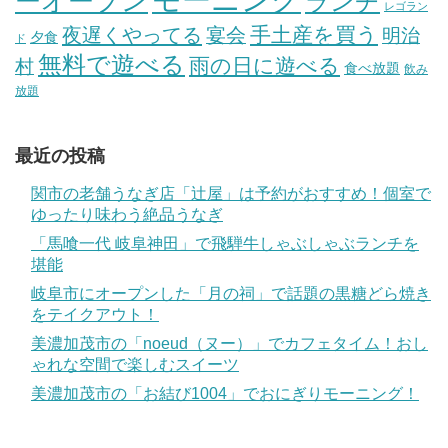
ーオープン
ランチ
レゴラン
手土産を買う
夜遅くやってる
宴会
明治
夕食
ド
無料で遊べる
雨の日に遊べる
村
食べ放題
飲み
放題
最近の投稿
関市の老舗うなぎ店「辻屋」は予約がおすすめ！個室で
ゆったり味わう絶品うなぎ
「馬喰一代 岐阜神田」で飛騨牛しゃぶしゃぶランチを
堪能
岐阜市にオープンした「月の祠」で話題の黒糖どら焼き
をテイクアウト！
美濃加茂市の「noeud（ヌー）」でカフェタイム！おし
ゃれな空間で楽しむスイーツ
美濃加茂市の「お結び1004」でおにぎりモーニング！