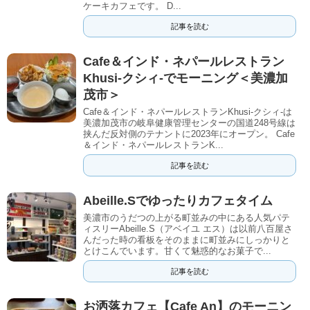
ケーキカフェです。 D...
記事を読む
Cafe＆インド・ネパールレストラン
Khusi-クシィ-でモーニング＜美濃加
茂市＞
Cafe＆インド・ネパールレストランKhusi-クシィ-は
美濃加茂市の岐阜健康管理センターの国道248号線は
挟んだ反対側のテナントに2023年にオープン。 Cafe
＆インド・ネパールレストランK...
記事を読む
Abeille.Sでゆったりカフェタイム
美濃市のうだつの上がる町並みの中にある人気パテ
ィスリーAbeille.S（アベイユ エス）は以前八百屋さ
んだった時の看板をそのままに町並みにしっかりと
とけこんでいます。甘くて魅惑的なお菓子で...
記事を読む
お洒落カフェ【Cafe An】のモーニン