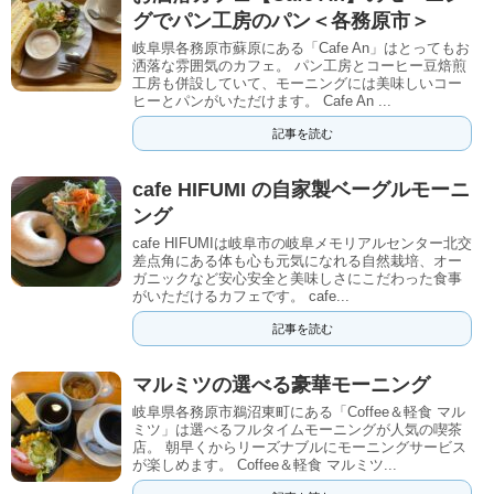
グでパン工房のパン＜各務原市＞
岐阜県各務原市蘇原にある「Cafe An」はとってもお
洒落な雰囲気のカフェ。 パン工房とコーヒー豆焙煎
工房も併設していて、モーニングには美味しいコー
ヒーとパンがいただけます。 Cafe An ...
記事を読む
cafe HIFUMI の自家製ベーグルモーニ
ング
cafe HIFUMIは岐阜市の岐阜メモリアルセンター北交
差点角にある体も心も元気になれる自然栽培、オー
ガニックなど安心安全と美味しさにこだわった食事
がいただけるカフェです。 cafe...
記事を読む
マルミツの選べる豪華モーニング
岐阜県各務原市鵜沼東町にある「Coffee＆軽食 マル
ミツ」は選べるフルタイムモーニングが人気の喫茶
店。 朝早くからリーズナブルにモーニングサービス
が楽しめます。 Coffee＆軽食 マルミツ...