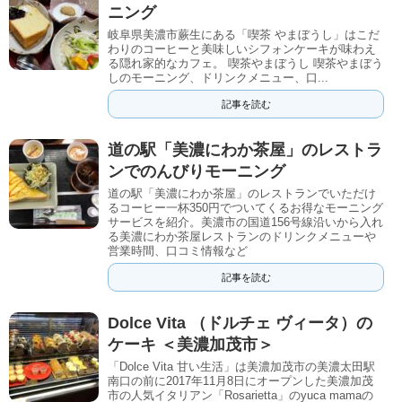
ニング
岐阜県美濃市蕨生にある「喫茶 やまぼうし」はこだ
わりのコーヒーと美味しいシフォンケーキが味わえ
る隠れ家的なカフェ。 喫茶やまぼうし 喫茶やまぼう
しのモーニング、ドリンクメニュー、口...
記事を読む
道の駅「美濃にわか茶屋」のレストラ
ンでのんびりモーニング
道の駅「美濃にわか茶屋」のレストランでいただけ
るコーヒー一杯350円でついてくるお得なモーニング
サービスを紹介。美濃市の国道156号線沿いから入れ
る美濃にわか茶屋レストランのドリンクメニューや
営業時間、口コミ情報など
記事を読む
Dolce Vita （ドルチェ ヴィータ）の
ケーキ ＜美濃加茂市＞
「Dolce Vita 甘い生活」は美濃加茂市の美濃太田駅
南口の前に2017年11月8日にオープンした美濃加茂
市の人気イタリアン「Rosarietta」のyuca mamaの