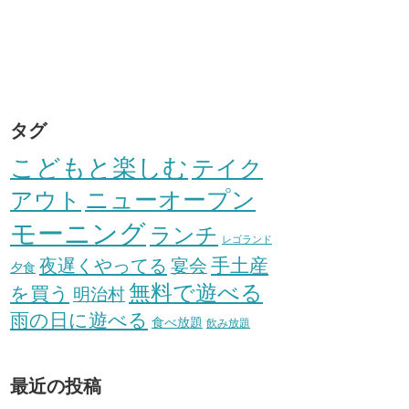
タグ
こどもと楽しむ
テイク
アウト
ニューオープン
モーニング
ランチ
レゴランド
手土産
夜遅くやってる
宴会
夕食
無料で遊べる
を買う
明治村
雨の日に遊べる
食べ放題
飲み放題
最近の投稿