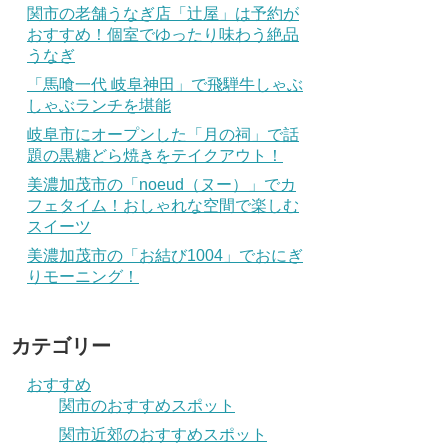
関市の老舗うなぎ店「辻屋」は予約が
おすすめ！個室でゆったり味わう絶品
うなぎ
「馬喰一代 岐阜神田」で飛騨牛しゃぶ
しゃぶランチを堪能
岐阜市にオープンした「月の祠」で話
題の黒糖どら焼きをテイクアウト！
美濃加茂市の「noeud（ヌー）」でカ
フェタイム！おしゃれな空間で楽しむ
スイーツ
美濃加茂市の「お結び1004」でおにぎ
りモーニング！
カテゴリー
おすすめ
関市のおすすめスポット
関市近郊のおすすめスポット