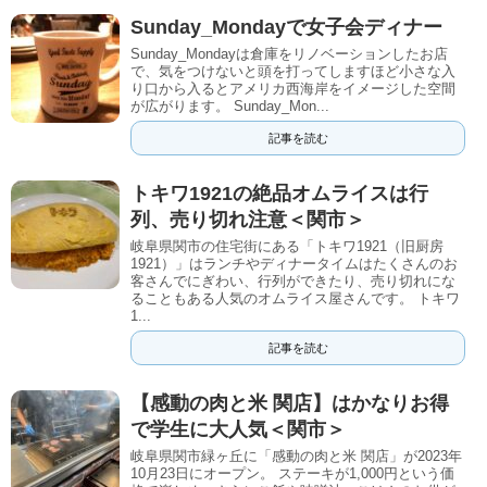
Sunday_Mondayで女子会ディナー
Sunday_Mondayは倉庫をリノベーションしたお店
で、気をつけないと頭を打ってしますほど小さな入
り口から入るとアメリカ西海岸をイメージした空間
が広がります。 Sunday_Mon...
記事を読む
トキワ1921の絶品オムライスは行
列、売り切れ注意＜関市＞
岐阜県関市の住宅街にある「トキワ1921（旧厨房
1921）」はランチやディナータイムはたくさんのお
客さんでにぎわい、行列ができたり、売り切れにな
ることもある人気のオムライス屋さんです。 トキワ
1...
記事を読む
【感動の肉と米 関店】はかなりお得
で学生に大人気＜関市＞
岐阜県関市緑ヶ丘に「感動の肉と米 関店」が2023年
10月23日にオープン。 ステーキが1,000円という価