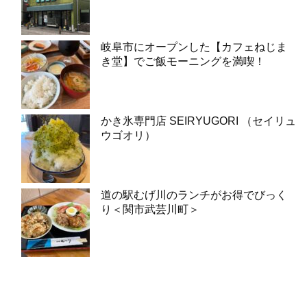
岐阜市にオープンした【カフェねじま
き堂】でご飯モーニングを満喫！
かき氷専門店 SEIRYUGORI （セイリュ
ウゴオリ）
道の駅むげ川のランチがお得でびっく
り＜関市武芸川町＞