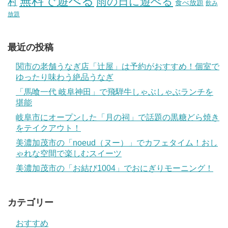
無料で遊べる
雨の日に遊べる
村
食べ放題
飲み
放題
最近の投稿
関市の老舗うなぎ店「辻屋」は予約がおすすめ！個室で
ゆったり味わう絶品うなぎ
「馬喰一代 岐阜神田」で飛騨牛しゃぶしゃぶランチを
堪能
岐阜市にオープンした「月の祠」で話題の黒糖どら焼き
をテイクアウト！
美濃加茂市の「noeud（ヌー）」でカフェタイム！おし
ゃれな空間で楽しむスイーツ
美濃加茂市の「お結び1004」でおにぎりモーニング！
カテゴリー
おすすめ