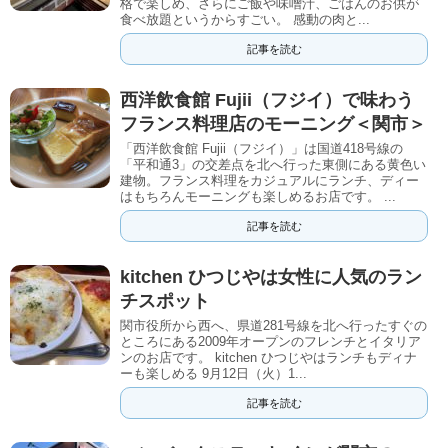
格で楽しめ、さらにご飯や味噌汁、ごはんのお供が
食べ放題というからすごい。 感動の肉と...
記事を読む
西洋飲食館 Fujii（フジイ）で味わう
フランス料理店のモーニング＜関市＞
「西洋飲食館 Fujii（フジイ）」は国道418号線の
「平和通3」の交差点を北へ行った東側にある黄色い
建物。フランス料理をカジュアルにランチ、ディー
はもちろんモーニングも楽しめるお店です。 ...
記事を読む
kitchen ひつじやは女性に人気のラン
チスポット
関市役所から西へ、県道281号線を北へ行ったすぐの
ところにある2009年オープンのフレンチとイタリア
ンのお店です。 kitchen ひつじやはランチもディナ
ーも楽しめる 9月12日（火）1...
記事を読む