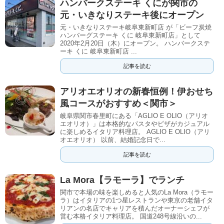
ハンバークステーキ くにが関市の
元・いきなりステーキ後にオープン
元・いきなりステーキ岐阜東新町店 が「ビーフ炭焼
ハンバーグステーキ くに 岐阜東新町店」として
2020年2月20日（木）にオープン。 ハンバークステ
ーキ くに 岐阜東新町店 ...
記事を読む
アリオエオリオの新春恒例！伊おせち
風コースがおすすめ＜関市＞
岐阜県関市春里町にある「AGLIO E OLIO（アリオ
エオリオ）」は本格的なパスタやピザがカジュアル
に楽しめるイタリア料理店。 AGLIO E OLIO（アリ
オエオリオ） 以前、結婚記念日で...
記事を読む
La Mora【ラモーラ】でランチ
関市で本場の味を楽しめると人気のLa Mora（ラモー
ラ）はイタリアの1つ星レストランや東京の老舗イタ
リアンの名店でキャリアを積んだオーナーシェフが
営む本格イタリア料理店。 国道248号線沿いの...