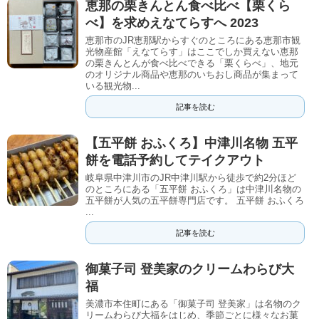
恵那の栗きんとん食べ比べ【栗くら
べ】を求めえなてらすへ 2023
恵那市のJR恵那駅からすぐのところにある恵那市観
光物産館「えなてらす」はここでしか買えない恵那
の栗きんとんが食べ比べできる「栗くらべ」、地元
のオリジナル商品や恵那のいちおし商品が集まって
いる観光物...
記事を読む
【五平餅 おふくろ】中津川名物 五平
餅を電話予約してテイクアウト
岐阜県中津川市のJR中津川駅から徒歩で約2分ほど
のところにある「五平餅 おふくろ」は中津川名物の
五平餅が人気の五平餅専門店です。 五平餅 おふくろ
...
記事を読む
御菓子司 登美家のクリームわらび大
福
美濃市本住町にある「御菓子司 登美家」は名物のク
リームわらび大福をはじめ、季節ごとに様々なお菓