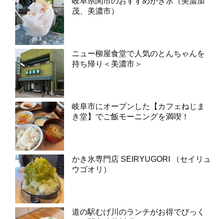
岐阜県関市のおすすめかき氷（美濃加
茂、美濃市）
ニュー柳屋食堂で人気のとんちゃんを
持ち帰り＜美濃市＞
岐阜市にオープンした【カフェねじま
き堂】でご飯モーニングを満喫！
かき氷専門店 SEIRYUGORI （セイリュ
ウゴオリ）
道の駅むげ川のランチがお得でびっく