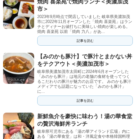
焼肉 喜楽苑で焼肉ランチ＜美濃加茂
市＞
2023年9月時点で閉店していました 岐阜県美濃加茂
市に2022年11月オープンした「焼肉 喜楽苑」はラン
チとディナーお値打ちに美味しい焼肉が楽しめる。
焼肉 喜楽苑 以前「焼肉 力八」があ...
記事を読む
【みのかも豚汁】で豚汁とまかない丼
をテクアウト＜美濃加茂市＞
岐阜県美濃加茂市太田町に2024年6月オープンした
「みのかも豚汁」は地元の老舗の食材を使ってつく
るこだわりの豚汁が魅力のお店です。 みのかも豚汁
メディアでも話題になっていた「みのかも豚汁」
に...
記事を読む
新鮮魚介を豪快に味わう！湯の華食堂
の贅沢海鮮丼ランチ
岐阜県可児市にある「湯の華アイランド広場」内に
ある「湯の華食堂」は和・洋風定食や本格韓国料理