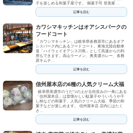
子を楽しめる和菓子屋です。 御菓子司 登美家 ...
記事を読む
カワシマキッチンはオアシスパークの
フードコート
「カワシマキッチン」は岐阜県各務原市にあるオア
シスパーク内にあるフードコート。東海北陸自動車
道「ハイウェイオアシス川島」として高速からの利
用もできます。高山ラーメン、奥美濃カレー、各務
原キムチ...
記事を読む
信州屋本店の6種の人気クリーム大福
岐阜県美濃市のうだつの上がる街並みの一角にある
「信州屋本店」は昔懐かしい駄菓子やういろうや干
し柿などの和菓子、人気のクリーム大福、季節の和
菓子などが楽しめます。 信州屋本店 店内にはたく
さ...
記事を読む