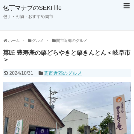
包丁マナブのSEKI life
包丁・刃物・おすすめ関市
ホーム
グルメ
関市近郊のグルメ
菓匠 豊寿庵の栗どらやきと栗きんとん＜岐阜市
＞
2024/10/31
関市近郊のグルメ