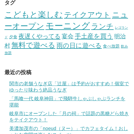
タグ
こどもと楽しむ
テイクアウト
ニュ
モーニング
ーオープン
ランチ
レゴラン
手土産を買う
夜遅くやってる
宴会
明治
夕食
ド
無料で遊べる
雨の日に遊べる
村
食べ放題
飲み
放題
最近の投稿
関市の老舗うなぎ店「辻屋」は予約がおすすめ！個室で
ゆったり味わう絶品うなぎ
「馬喰一代 岐阜神田」で飛騨牛しゃぶしゃぶランチを
堪能
岐阜市にオープンした「月の祠」で話題の黒糖どら焼き
をテイクアウト！
美濃加茂市の「noeud（ヌー）」でカフェタイム！おし