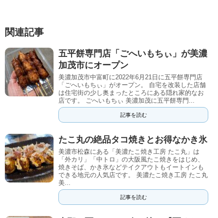
関連記事
五平餅専門店「ごへいもちぃ」が美濃
加茂市にオープン
美濃加茂市中富町に2022年6月21日に五平餅専門店
「ごへいもちぃ」がオープン。 自宅を改装した店舗
は住宅街の少し奥まったところにある隠れ家的なお
店です。 ごへいもちぃ 美濃加茂に五平餅専門...
記事を読む
たこ丸の絶品タコ焼きとお得なかき氷
美濃市松森にある「美濃たこ焼き工房 たこ丸」は
「外カリ」「中トロ」の大阪風たこ焼きをはじめ、
焼きそば、かき氷などテイクアウトもイートインも
できる地元の人気店です。 美濃たこ焼き工房 たこ丸
美...
記事を読む