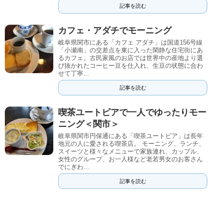
記事を読む
カフェ・アダチでモーニング
岐阜県関市にある「カフェ アダチ」は国道156号線
「小瀬南」の交差点を東に入った閑静な住宅街にあ
るカフェ。古民家風のお店では世界中の産地より選
び抜かれたコーヒー豆を仕入れ、生豆の状態に合わ
せて丁寧...
記事を読む
喫茶ユートピアで一人でゆったりモー
ニング＜関市＞
岐阜県関市円保通にある「喫茶ユートピア」は長年
地元の人に愛される喫茶店。 モーニング、ランチ、
スイーツと様々なメニューで家族連れ、カップル、
女性のグループ、お一人様など老若男女のお客さん
でにぎわ...
記事を読む