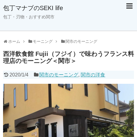
包丁マナブのSEKI life
包丁・刃物・おすすめ関市
ホーム
モーニング
関市のモーニング
西洋飲食館 Fujii（フジイ）で味わうフランス料
理店のモーニング＜関市＞
2020/1/4
関市のモーニング
,
関市の洋食