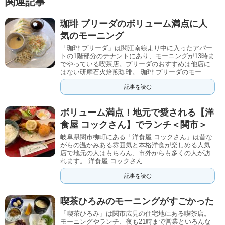
関連記事
珈琲 プリーダのボリューム満点に人
気のモーニング
「珈琲 プリーダ」は関江南線より中に入ったアパー
トの1階部分のテナントにあり、モーニングが13時ま
でやっている喫茶店。プリーダのおすすめは他店に
はない研摩石火焙煎珈琲。 珈琲 プリーダのモー...
記事を読む
ボリューム満点！地元で愛される【洋
食屋 コックさん】でランチ＜関市＞
岐阜県関市柳町にある「洋食屋 コックさん」は昔な
がらの温かみある雰囲気と本格洋食が楽しめる人気
店で地元の人はもちろん、市外からも多くの人が訪
れます。 洋食屋 コックさん ...
記事を読む
喫茶ひろみのモーニングがすごかった
「喫茶ひろみ」は関市広見の住宅地にある喫茶店。
モーニングやランチ、夜も21時まで営業といろんな