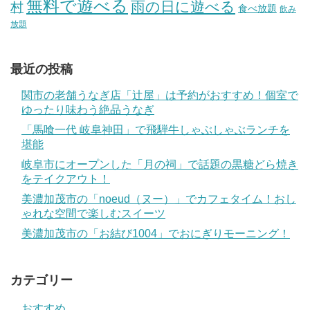
無料で遊べる
雨の日に遊べる
村
食べ放題
飲み
放題
最近の投稿
関市の老舗うなぎ店「辻屋」は予約がおすすめ！個室で
ゆったり味わう絶品うなぎ
「馬喰一代 岐阜神田」で飛騨牛しゃぶしゃぶランチを
堪能
岐阜市にオープンした「月の祠」で話題の黒糖どら焼き
をテイクアウト！
美濃加茂市の「noeud（ヌー）」でカフェタイム！おし
ゃれな空間で楽しむスイーツ
美濃加茂市の「お結び1004」でおにぎりモーニング！
カテゴリー
おすすめ