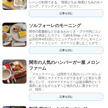
シーンで利用できる。 喫茶ひろみ 喫茶ひろみのモー
ニング、ドリンクメニュー、口コミ...
記事を読む
ソルフォーレのモーニング
関市の図書館などがあるわかくさ・プラザ内にコン
ビニを併設したカフェ「Café＆Shop ソルフォーレ」
は2021年4月1日にリニューアルオープンしモーニン
グ、フートメニュー、スイーツと楽しむことがで...
記事を読む
関市の人気のハンバーガー屋 メロン
ファーム
「メロンファーム」は関市で人気のハンバーガショ
ップ。関市にマクドナルドができるずっと前から営
業していて、そのマクドナルドへは徒歩圏内という
場所にありながらもずっと地元の人に愛されつづ
け、関市...
記事を読む