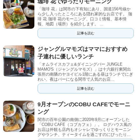
珈琲 花でゆったりモーニング
「珈琲 花」は関市の下有知にあり、国道156号線か
ら少し入ったところにある隠れ家的なお店です。 珈
琲 花 珈琲 花のモーニング、口コミ情報、基本情
報、地図（場所）を紹介します。 ...
記事を読む
ジャングルマモズはママにおすすめ
子連れに優しいランチ
「オムライスカフェ&ダイニングバー JUNGLE
MAMO'S（ジャングルマモズ）」は十六銀行東関出
張所の南隣のヤヨイビル1階にある昼はランチでにぎ
わい、夜はバーになる関市で人気のお店...
記事を読む
9月オープンのCOBU CAFEでモーニ
ング
関市の百年公園の南側に2020年9月にオープンした
「COBU CAFE（コブカフェ）」。 ログハウス風の
お店は外観も店内もオシャレでゆっくりとモーニン
グやランチ、ティータイムを過ごすのにぴったり...