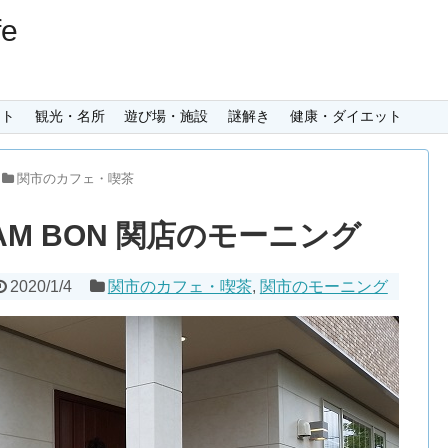
e
ント
観光・名所
遊び場・施設
謎解き
健康・ダイエット
関市のカフェ・喫茶
AM BON 関店のモーニング
2020/1/4
関市のカフェ・喫茶
,
関市のモーニング