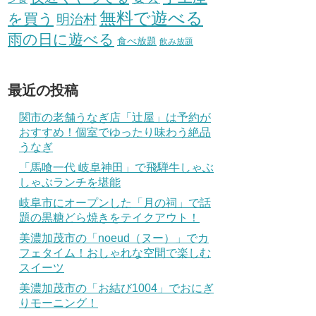
無料で遊べる
を買う
明治村
雨の日に遊べる
食べ放題
飲み放題
最近の投稿
関市の老舗うなぎ店「辻屋」は予約が
おすすめ！個室でゆったり味わう絶品
うなぎ
「馬喰一代 岐阜神田」で飛騨牛しゃぶ
しゃぶランチを堪能
岐阜市にオープンした「月の祠」で話
題の黒糖どら焼きをテイクアウト！
美濃加茂市の「noeud（ヌー）」でカ
フェタイム！おしゃれな空間で楽しむ
スイーツ
美濃加茂市の「お結び1004」でおにぎ
りモーニング！