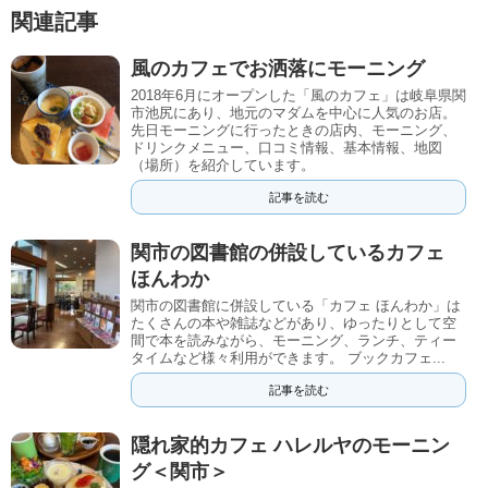
関連記事
風のカフェでお洒落にモーニング
2018年6月にオープンした「風のカフェ」は岐阜県関
市池尻にあり、地元のマダムを中心に人気のお店。
先日モーニングに行ったときの店内、モーニング、
ドリンクメニュー、口コミ情報、基本情報、地図
（場所）を紹介しています。
記事を読む
関市の図書館の併設しているカフェ
ほんわか
関市の図書館に併設している「カフェ ほんわか」は
たくさんの本や雑誌などがあり、ゆったりとして空
間で本を読みながら、モーニング、ランチ、ティー
タイムなど様々利用ができます。 ブックカフェ...
記事を読む
隠れ家的カフェ ハレルヤのモーニン
グ＜関市＞