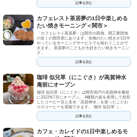
記事を読む
カフェレスト茶居夢の1日中楽しめる
たい焼きモーニング＜関市＞
「カフェレスト茶居夢」は関市の西側、関工業団地
の近くの西田原にあります。名物のたい焼きが1日中
やっているモーニングサービスでも味わうことがで
きます。 茶居夢のこどもが大好きたい焼きモーニン
グ...
記事を読む
珈琲 似兒草（にこぐさ）が高賀神水
庵前にオープン
珈琲 似兒草（にこぐさ）は関市洞戸の高賀神水庵前
に2022年7月にオープン。 4種類の炭を使用して焙煎
したコーヒー豆と名水「高賀神水」を使ったこだわ
りのコーヒーを堪能できます。 珈琲 似兒草（...
記事を読む
カフェ・カレイドの1日中楽しめるモ