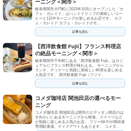
ーニング＜関市＞
岐阜県関市大門町に2023年10月にオープンした「カ
フェ・カレイド」はハンドドリップの美味しいコー
ヒーと1日中モーニングが楽しめるお店です。 カフ
ェ・カレイド カフェ・カレイドのモ...
記事を読む
【西洋飲食館 Fujii】フランス料理店
の絶品モーニング＜関市＞
岐阜県関市千年町にある「西洋飲食館 Fujii」はカジ
ュアルにフランス料理が味わえる。 モーニングから
ランチ、ディナーと気軽に美味しい料理を楽しめる
人気店です。 西洋飲食館 Fujii（フジイ...
記事を読む
コメダ珈琲店 関池田店の選べるモー
ニング
コメダ珈琲店 関池田店は関市のエディオン関店のは
す向かいにあるモーニングから軽食、スイーツなど
が気軽に楽しめる人気のお店。 フリーWi-Fiや障碍者
専用駐車場、テイクアウトもあります。 コメダ...