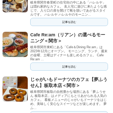
岐阜県関市春里町の住宅街の中にある「ハレルヤ」
は隠れ家的なカフェ。 友人宅に遊びに来たような感
じで、入り口の扉を開けて靴を脱いであがるスタイ
ルです。 ハレルヤ ハレルヤのモーニン...
記事を読む
Cafe Re:am（リアン）の選べるモー
ニング＜関市＞
岐阜県関市東町にある「Cafe＆Dining Re:am」は
2023年12月にオープン。 モーニング、ランチ、週末
の金曜、土曜はディナーも楽しめるカフェ。 Cafe
Re:am ...
記事を読む
じゃがいもドーナツのカフェ【夢ふう
せん】板取本店＜関市＞
岐阜県関市板取の自然豊かな場所にある「夢ふうせ
ん 板取本店」はメディアにもとりあがられる人気の
カフェ。 看板メニューのじゃがいもドーナツをはじ
め、美味しく安心なスイーツなどが楽しめます。 夢
ふ...