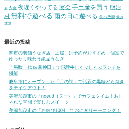
手土産を買う
夜遅くやってる
宴会
明治
夕食
ド
無料で遊べる
雨の日に遊べる
村
食べ放題
飲み
放題
最近の投稿
関市の老舗うなぎ店「辻屋」は予約がおすすめ！個室で
ゆったり味わう絶品うなぎ
「馬喰一代 岐阜神田」で飛騨牛しゃぶしゃぶランチを
堪能
岐阜市にオープンした「月の祠」で話題の黒糖どら焼き
をテイクアウト！
美濃加茂市の「noeud（ヌー）」でカフェタイム！おし
ゃれな空間で楽しむスイーツ
美濃加茂市の「お結び1004」でおにぎりモーニング！