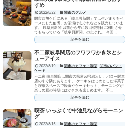
すめ
2022/8/22
関市のグルメ
関市西旭ケ丘にある「岐阜貝新関」では生だまりをベ
ースにした佃煮、お茶漬け志ぐれなどを販売していま
す。 岐阜貝新関 以前から年に数回特売日に利用させ
てもらっている「岐阜貝新関」の志ぐれ。 今回...
記事を読む
不二家岐阜関店のフワフワかき氷とシ
ューアイス
2022/8/19
関市のカフェ・喫茶
,
関市のパン・
ケーキ
不二家 岐阜関店は関市の県道58号線沿い、バロー関東
店のすぐ隣にあります。 ケーキをはじめとした洋菓子
と喫茶スペースで軽食やケーキセット、モーニングが
楽しめ夏の時期にはかき氷も楽しめます。 不...
記事を読む
喫茶 いっぷくで中池見ながらモーニン
グ
2022/8/15
関市のカフェ・喫茶