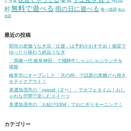
夕食
ド
無料で遊べる
雨の日に遊べる
村
食べ放題
飲み
放題
最近の投稿
関市の老舗うなぎ店「辻屋」は予約がおすすめ！個室で
ゆったり味わう絶品うなぎ
「馬喰一代 岐阜神田」で飛騨牛しゃぶしゃぶランチを
堪能
岐阜市にオープンした「月の祠」で話題の黒糖どら焼き
をテイクアウト！
美濃加茂市の「noeud（ヌー）」でカフェタイム！おし
ゃれな空間で楽しむスイーツ
美濃加茂市の「お結び1004」でおにぎりモーニング！
カテゴリー