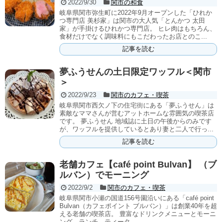
2022/9/30
関市の和食
岐阜県関市弥生町に2022年9月オープンした「ひれか
つ専門店 美杉家」は関市の大人気「とんかつ 太田
家」が手掛けるひれかつ専門店。 ヒレ肉はもちろん、
食材だけでなく調味料にもこだわったお店とのこ...
記事を読む
夢ふうせんの土日限定ワッフル＜関市
＞
2022/9/23
関市のカフェ・喫茶
岐阜県関市西欠ノ下の住宅街にある「夢ふうせん」は
素敵なママさんが営むアットホームな雰囲気の喫茶店
です。 夢ふうせん 地域誌に土日の午後からのみです
が、ワッフルを提供しているとあり妻と二人で行っ...
記事を読む
老舗カフェ【café point Bulvan】 （ブ
ルバン）でモーニング
2022/9/2
関市のカフェ・喫茶
岐阜県関市小瀬の国道156号園沿いにある「café point
Bulvan（カフェポイント ブルバン）」は創業40年を超
える老舗の喫茶店。 豊富なドリンクメニューとモーニ
ング、ランチ、ティータ...