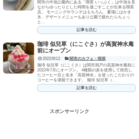
関市の中池公園内にある「喫茶 いっぷく」は中池を見
ながらゆったりとした時間を過ごすことが出来る喫茶
店。 モーニングやランチはもちろん、夏場にはかき
氷、デザートメニューもあり公園で疲れたらちょっ
と...
記事を読む
珈琲 似兒草（にこぐさ）が高賀神水庵
前にオープン
2022/8/12
関市のカフェ・喫茶
珈琲 似兒草（にこぐさ）は関市洞戸の高賀神水庵前に
2022年7月にオープン。 4種類の炭を使用して焙煎し
たコーヒー豆と名水「高賀神水」を使ったこだわりの
コーヒーを堪能できます。 珈琲 似兒草（...
記事を読む
スポンサーリンク