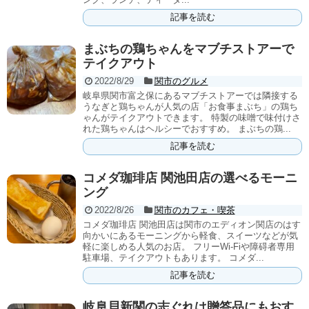
記事を読む
まぶちの鶏ちゃんをマブチストアーで
テイクアウト
2022/8/29
関市のグルメ
岐阜県関市富之保にあるマブチストアーでは隣接する
うなぎと鶏ちゃんが人気の店「お食事まぶち」の鶏ち
ゃんがテイクアウトできます。 特製の味噌で味付けさ
れた鶏ちゃんはヘルシーでおすすめ。 まぶちの鶏...
記事を読む
コメダ珈琲店 関池田店の選べるモーニ
ング
2022/8/26
関市のカフェ・喫茶
コメダ珈琲店 関池田店は関市のエディオン関店のはす
向かいにあるモーニングから軽食、スイーツなどが気
軽に楽しめる人気のお店。 フリーWi-Fiや障碍者専用
駐車場、テイクアウトもあります。 コメダ...
記事を読む
岐阜貝新関の志ぐれは贈答品にもおす