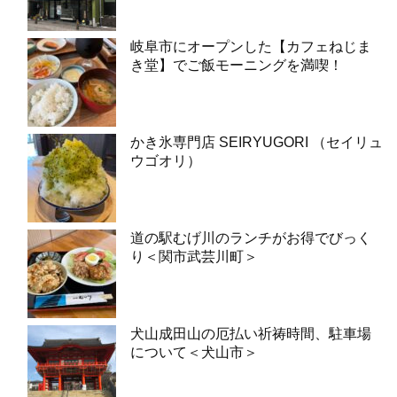
岐阜市にオープンした【カフェねじま
き堂】でご飯モーニングを満喫！
かき氷専門店 SEIRYUGORI （セイリュ
ウゴオリ）
道の駅むげ川のランチがお得でびっく
り＜関市武芸川町＞
犬山成田山の厄払い祈祷時間、駐車場
について＜犬山市＞