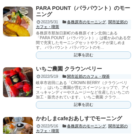
PARA POUNT（パラパウント）のモー
ニング
2022/5/31
各務原市のモーニング
,
関市近郊の
カフェ・喫茶
各務原市那加日新町の各務原イオン北側にある
「PARA POUNT（パラパウント）」は暖かみのある空
間で充実したモーニングセットやランチが楽しめま
す。 パラパウント パラパウントのモ...
記事を読む
いちご農園 クラウンベリー
2022/5/19
関市近郊のカフェ・喫茶
岐阜市岩田にある「CROWN BERRY（クラウンベリ
ー）」はいちご農園が営むスイーツショップで、アイ
スっキャンディーやスムージーなど生産したいちごの
加工・販売されています。 いちご農園 クラウ...
記事を読む
かわしまcafeおあしすでモーニング
2022/5/16
各務原市のモーニング
,
関市近郊の
カフェ・喫茶