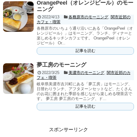
OrangePeel（オレンジピール）のモー
ニング
2022/4/13
各務原市のモーニング
,
関市近郊の
カフェ・喫茶
各務原市のいちょう通り沿いにある「OrangePeel（オ
レンジピール）」はモーニング、ランチ、ディナーと
楽しめるキッチンカフェです。 OrangePeel（オレン
ジピール） Or...
記事を読む
夢工房のモーニング
2022/3/25
美濃市のモーニング
,
関市近郊のカ
フェ・喫茶
岐阜県美濃市吉川町にある「夢工房」はモーニング、
日替わりランチ、アフタヌーンセットなど、たくさん
のお花に囲まれた季節を感じながら楽しめる喫茶店で
す。 夢工房 夢工房のモーニング、ド...
記事を読む
スポンサーリンク