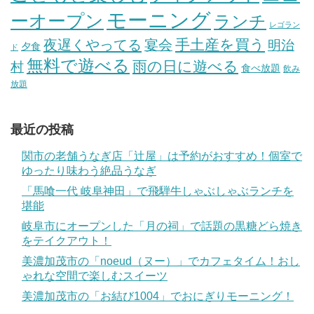
モーニング
ーオープン
ランチ
レゴラン
手土産を買う
夜遅くやってる
宴会
明治
夕食
ド
無料で遊べる
雨の日に遊べる
村
食べ放題
飲み
放題
最近の投稿
関市の老舗うなぎ店「辻屋」は予約がおすすめ！個室で
ゆったり味わう絶品うなぎ
「馬喰一代 岐阜神田」で飛騨牛しゃぶしゃぶランチを
堪能
岐阜市にオープンした「月の祠」で話題の黒糖どら焼き
をテイクアウト！
美濃加茂市の「noeud（ヌー）」でカフェタイム！おし
ゃれな空間で楽しむスイーツ
美濃加茂市の「お結び1004」でおにぎりモーニング！