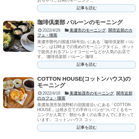
おちゃっこ日和のモーニング...
記事を読む
珈琲倶楽部 バルーンのモーニング
2022/4/29
美濃市のモーニング
,
関市近郊のカ
フェ・喫茶
美濃市曽代の国道156号沿いにある「珈琲倶楽部 バル
ーン」は12時までの長めのモーニングタイム、ポット
で提供されるブレンドコーヒーなどが人気のお店で
す。 珈琲倶楽部 バルーン 珈琲...
記事を読む
COTTON HOUSE(コットンハウス)の
モーニング
2022/4/18
美濃加茂市のモーニング
,
関市近郊
のカフェ・喫茶
美濃加茂市加茂野町の旧国道沿いにある「COTTON
HOUSE」は焼き立ての手作りパンがついてくるモー
ニングが人気で、朝から多くのお客さんでにぎわって
います。 コットンハウス コッ...
記事を読む