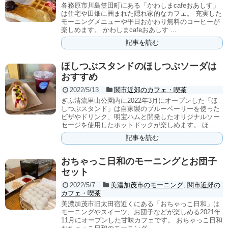
各務原市川島笠田町にある「かわしまcafeおあしす」
は住宅や田畑に囲まれた隠れ家的なカフェ。 充実した
モーニングメニューや平日おかわり無料のコーヒーが
楽しめます。 かわしまcafeおあしす ...
記事を読む
ほしつぶスタンドのほしつぶソーダは
おすすめ
2022/5/13
関市近郊のカフェ・喫茶
ぎふ清流里山公園内に2022年3月にオープンした「ほ
しつぶスタンド」は自家製のブルーベーリーを使った
ピザやドリンク、明宝ハムと開発したオリジナルソー
セージを使用したホットドックが楽しめます。 ほ...
記事を読む
おちゃっこ日和のモーニングとお団子
セット
2022/5/7
美濃加茂市のモーニング
,
関市近郊の
カフェ・喫茶
美濃加茂市旧太田宿近くにある「おちゃっこ日和」は
モーニングやスイーツ、お団子などが楽しめる2021年
11月にオープンした甘味カフェです。 おちゃっこ日和