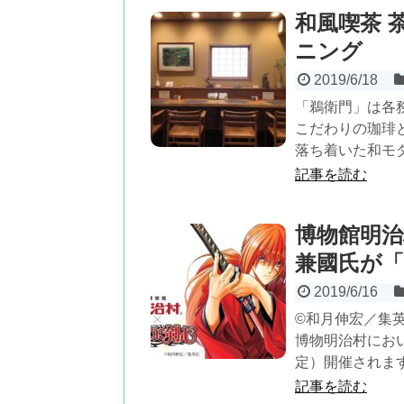
和風喫茶 
ニング
2019/6/18
「鵜衛門」は各
こだわりの珈琲
落ち着いた和モダ
記事を読む
博物館明治
兼國氏が「
2019/6/16
©和月伸宏／集
博物明治村において
定）開催されます。
記事を読む