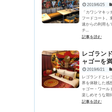
2019/6/25
「カワシマキッ
フードコート。
速からの利用も
チ...
記事を読む
レゴラン
ャゴーを
2019/6/21
レゴランドとレ
界を体験した感想
ャゴー・ワール
楽しめそうな期
記事を読む