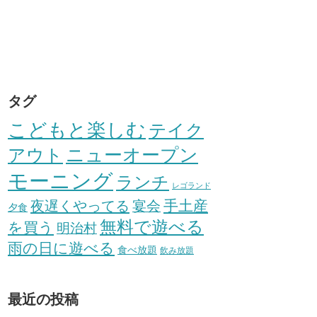
タグ
こどもと楽しむ
テイク
アウト
ニューオープン
モーニング
ランチ
レゴランド
手土産
夜遅くやってる
宴会
夕食
無料で遊べる
を買う
明治村
雨の日に遊べる
食べ放題
飲み放題
最近の投稿