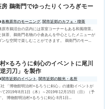
茶房 鵜衛門でゆったりくつろぎモー
各務原市のモーニング
,
関市近郊のカフェ・喫茶
務原市鵜沼台の店内には茶室コーナーもある和風喫茶。
と抹茶、鵜衛門名物の小倉あんを中心としたメニューが
ンな空間で楽しむことができます。 鵜衛門のモー...
村×るろうに剣心のイベントに尾川
逆刃刀」を製作
関市近郊のイベント
,
関市近郊の観光・名所
英社 「博物館明治村×るろうに剣心」の連動イベントが
2019年8月1日（木）～2019年12月15日（日）（予
 博物館明治村×るろうに剣心 8月1日...