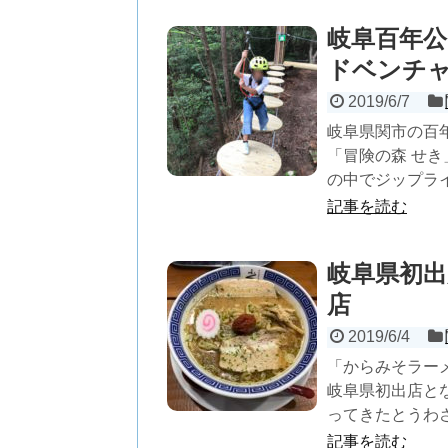
岐阜百年公
ドベンチャ
2019/6/7
岐阜県関市の百年
「冒険の森 せ
の中でジップライ
記事を読む
岐阜県初出
店
2019/6/4
「からみそラー
岐阜県初出店とな
ってきたとうわさ
記事を読む