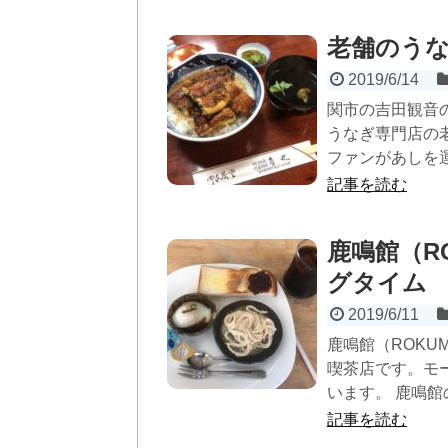
老舗のうな
2019/6/14
関市の吉田観音
うなぎ専門店の
ファンがあしを運
記事を読む
鹿鳴館（R
グタイム
2019/6/11
鹿鳴館（ROKU
喫茶店です。モ
います。 鹿鳴館
記事を読む