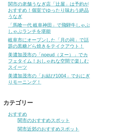
関市の老舗うなぎ店「辻屋」は予約が
おすすめ！個室でゆったり味わう絶品
うなぎ
「馬喰一代 岐阜神田」で飛騨牛しゃぶ
しゃぶランチを堪能
岐阜市にオープンした「月の祠」で話
題の黒糖どら焼きをテイクアウト！
美濃加茂市の「noeud（ヌー）」でカ
フェタイム！おしゃれな空間で楽しむ
スイーツ
美濃加茂市の「お結び1004」でおにぎ
りモーニング！
カテゴリー
おすすめ
関市のおすすめスポット
関市近郊のおすすめスポット