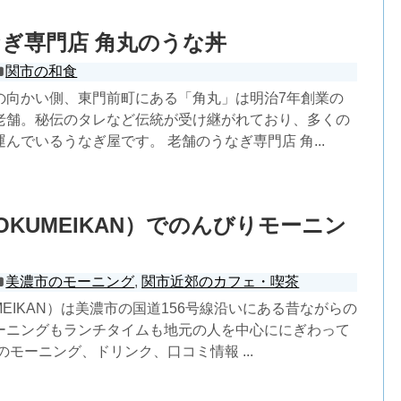
ぎ専門店 角丸のうな丼
関市の和食
の向かい側、東門前町にある「角丸」は明治7年創業の
老舗。秘伝のタレなど伝統が受け継がれており、多くの
んでいるうなぎ屋です。 老舗のうなぎ専門店 角...
OKUMEIKAN）でのんびりモーニン
美濃市のモーニング
,
関市近郊のカフェ・喫茶
MEIKAN）は美濃市の国道156号線沿いにある昔ながらの
ーニングもランチタイムも地元の人を中心ににぎわって
のモーニング、ドリンク、口コミ情報 ...