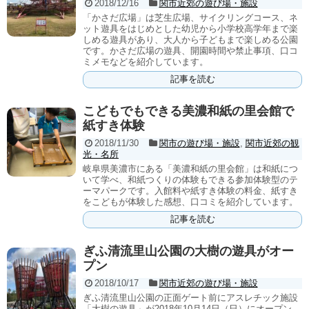
2018/12/16
関市近郊の遊び場・施設
「かさだ広場」は芝生広場、サイクリングコース、ネ
ット遊具をはじめとした幼児から小学校高学年まで楽
しめる遊具があり、大人から子どもまで楽しめる公園
です。かさだ広場の遊具、開園時間や禁止事項、口コ
ミメモなどを紹介しています。
記事を読む
こどもでもできる美濃和紙の里会館で
紙すき体験
2018/11/30
関市の遊び場・施設
,
関市近郊の観
光・名所
岐阜県美濃市にある「美濃和紙の里会館」は和紙につ
いて学べ、和紙つくりの体験もできる参加体験型のテ
ーマパークです。入館料や紙すき体験の料金、紙すき
をこどもが体験した感想、口コミを紹介しています。
記事を読む
ぎふ清流里山公園の大樹の遊具がオー
プン
2018/10/17
関市近郊の遊び場・施設
ぎふ清流里山公園の正面ゲート前にアスレチック施設
「大樹の遊具」が2018年10月14日（日）にオープン。