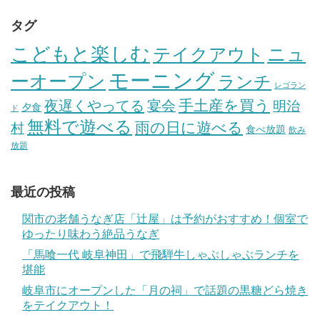
タグ
こどもと楽しむ
テイクアウト
ニュ
モーニング
ーオープン
ランチ
レゴラン
手土産を買う
夜遅くやってる
宴会
明治
夕食
ド
無料で遊べる
雨の日に遊べる
村
食べ放題
飲み
放題
最近の投稿
関市の老舗うなぎ店「辻屋」は予約がおすすめ！個室で
ゆったり味わう絶品うなぎ
「馬喰一代 岐阜神田」で飛騨牛しゃぶしゃぶランチを
堪能
岐阜市にオープンした「月の祠」で話題の黒糖どら焼き
をテイクアウト！