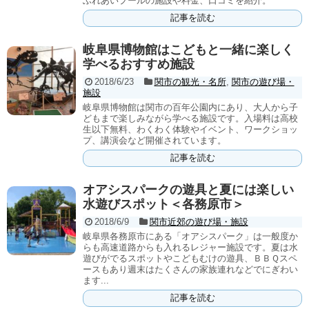
ふれあいプールの施設や料金、口コミを紹介。
記事を読む
岐阜県博物館はこどもと一緒に楽しく
学べるおすすめ施設
2018/6/23
関市の観光・名所
,
関市の遊び場・
施設
岐阜県博物館は関市の百年公園内にあり、大人から子
どもまで楽しみながら学べる施設です。入場料は高校
生以下無料、わくわく体験やイベント、ワークショッ
プ、講演会など開催されています。
記事を読む
オアシスパークの遊具と夏には楽しい
水遊びスポット＜各務原市＞
2018/6/9
関市近郊の遊び場・施設
岐阜県各務原市にある「オアシスパーク」は一般度か
らも高速道路からも入れるレジャー施設です。夏は水
遊びがでるスポットやこどもむけの遊具、ＢＢＱスペ
ースもあり週末はたくさんの家族連れなどでにぎわい
ます...
記事を読む