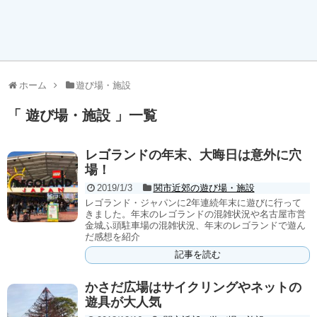
ホーム
遊び場・施設
「 遊び場・施設 」一覧
レゴランドの年末、大晦日は意外に穴
場！
2019/1/3
関市近郊の遊び場・施設
レゴランド・ジャパンに2年連続年末に遊びに行って
きました。年末のレゴランドの混雑状況や名古屋市営
金城ふ頭駐車場の混雑状況、年末のレゴランドで遊ん
だ感想を紹介
記事を読む
かさだ広場はサイクリングやネットの
遊具が大人気