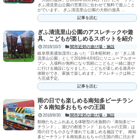
ぎふ清流里山公園の営業日に合わせて無料で遊ぶこと
がでいます。 ぎふ清流里山公園の大樹の遊具 ...
記事を読む
ぎふ清流里山公園のアスレチックや遊
具、こどもが楽しめるスポットを紹介
2018/10/3
関市近郊の遊び場・施設
岐阜県美濃加茂市にあった「日本昭和村」が「ぎふ清
流里山公園」として2018年4月8日にリニューアルオー
プン。入場料が無料になり気軽にこどもと一緒に遊び
に行ける施設になりました。こどもが楽しめる遊具や
体験ができ、家族で楽しめます。アスレチックは秋ご
ろ完成予定。
記事を読む
雨の日でも楽しめる南知多ビーチラン
ド＆南知多おもちゃの王国
2018/8/30
関市近郊の遊び場・施設
動物たちとふれあえる体験型の水族館の「南知多ビー
チランド」、遊びの創造ランド「おもちゃの王国」は
雨の日でも小さな子連れでも楽しめる施設です。 南知
多ビーチランド＆南知多おもちゃの王国の雨に日おす