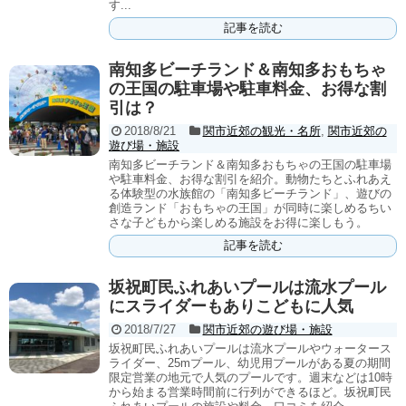
す...
記事を読む
南知多ビーチランド＆南知多おもちゃ
の王国の駐車場や駐車料金、お得な割
引は？
2018/8/21
関市近郊の観光・名所
,
関市近郊の
遊び場・施設
南知多ビーチランド＆南知多おもちゃの王国の駐車場
や駐車料金、お得な割引を紹介。動物たちとふれあえ
る体験型の水族館の「南知多ビーチランド」、遊びの
創造ランド「おもちゃの王国」が同時に楽しめるちい
さな子どもから楽しめる施設をお得に楽しもう。
記事を読む
坂祝町民ふれあいプールは流水プール
にスライダーもありこどもに人気
2018/7/27
関市近郊の遊び場・施設
坂祝町民ふれあいプールは流水プールやウォータース
ライダー、25mプール、幼児用プールがある夏の期間
限定営業の地元で人気のプールです。週末などは10時
から始まる営業時間前に行列ができるほど。坂祝町民