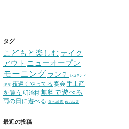
タグ
こどもと楽しむ
テイク
アウト
ニューオープン
モーニング
ランチ
レゴランド
手土産
夜遅くやってる
宴会
夕食
無料で遊べる
を買う
明治村
雨の日に遊べる
食べ放題
飲み放題
最近の投稿