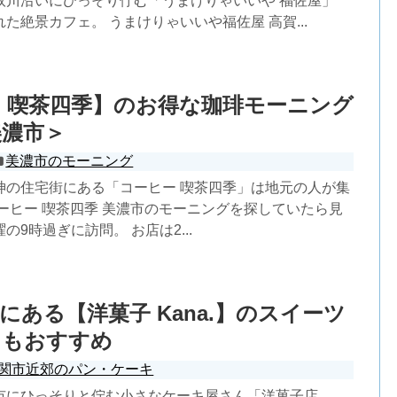
取川沿いにひっそり佇む「うまけりゃいいや 福佐屋」
た絶景カフェ。 うまけりゃいいや福佐屋 高賀...
 喫茶四季】のお得な珈琲モーニング
美濃市＞
美濃市のモーニング
神の住宅街にある「コーヒー 喫茶四季」は地元の人が集
ーヒー 喫茶四季 美濃市のモーニングを探していたら見
の9時過ぎに訪問。 お店は2...
にある【洋菓子 Kana.】のスイーツ
にもおすすめ
関市近郊のパン・ケーキ
市にひっそりと佇む小さなケーキ屋さん「洋菓子店