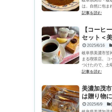
岐阜県関市・板
は、自然に包まれ
記事を読む
【コーヒー
セット＜
2025/6/16
岐阜県美濃市笠
まる喫茶店。 コ
つけたので、土曜
記事を読む
美濃加茂市
は贈り物
2025/6/9
岐阜県美濃加茂