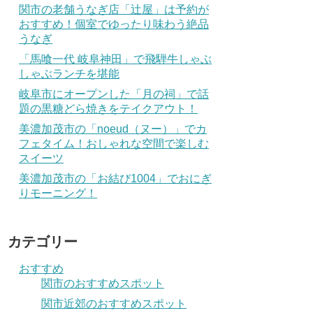
関市の老舗うなぎ店「辻屋」は予約が
おすすめ！個室でゆったり味わう絶品
うなぎ
「馬喰一代 岐阜神田」で飛騨牛しゃぶ
しゃぶランチを堪能
岐阜市にオープンした「月の祠」で話
題の黒糖どら焼きをテイクアウト！
美濃加茂市の「noeud（ヌー）」でカ
フェタイム！おしゃれな空間で楽しむ
スイーツ
美濃加茂市の「お結び1004」でおにぎ
りモーニング！
カテゴリー
おすすめ
関市のおすすめスポット
関市近郊のおすすめスポット