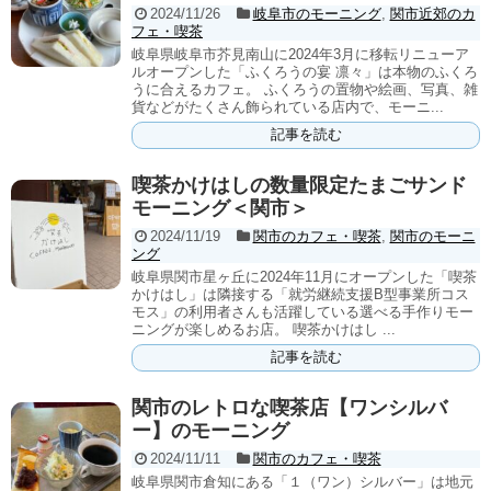
2024/11/26
岐阜市のモーニング
,
関市近郊のカ
フェ・喫茶
岐阜県岐阜市芥見南山に2024年3月に移転リニューア
ルオープンした「ふくろうの宴 凛々」は本物のふくろ
うに合えるカフェ。 ふくろうの置物や絵画、写真、雑
貨などがたくさん飾られている店内で、モーニ...
記事を読む
喫茶かけはしの数量限定たまごサンド
モーニング＜関市＞
2024/11/19
関市のカフェ・喫茶
,
関市のモーニ
ング
岐阜県関市星ヶ丘に2024年11月にオープンした「喫茶
かけはし」は隣接する「就労継続支援B型事業所コス
モス」の利用者さんも活躍している選べる手作りモー
ニングが楽しめるお店。 喫茶かけはし ...
記事を読む
関市のレトロな喫茶店【ワンシルバ
ー】のモーニング
2024/11/11
関市のカフェ・喫茶
岐阜県関市倉知にある「１（ワン）シルバー」は地元