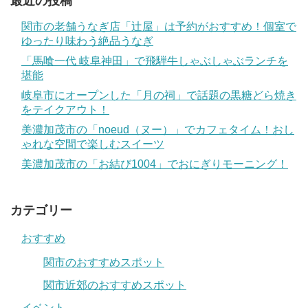
最近の投稿
関市の老舗うなぎ店「辻屋」は予約がおすすめ！個室で
ゆったり味わう絶品うなぎ
「馬喰一代 岐阜神田」で飛騨牛しゃぶしゃぶランチを
堪能
岐阜市にオープンした「月の祠」で話題の黒糖どら焼き
をテイクアウト！
美濃加茂市の「noeud（ヌー）」でカフェタイム！おし
ゃれな空間で楽しむスイーツ
美濃加茂市の「お結び1004」でおにぎりモーニング！
カテゴリー
おすすめ
関市のおすすめスポット
関市近郊のおすすめスポット
イベント