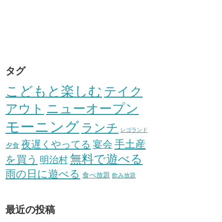
タグ
こどもと楽しむ
テイク
アウト
ニューオープン
モーニング
ランチ
レゴランド
手土産
夜遅くやってる
宴会
夕食
無料で遊べる
を買う
明治村
雨の日に遊べる
食べ放題
飲み放題
最近の投稿