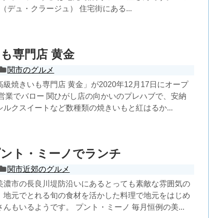
age（デュ・クラージュ） 住宅街にある...
も専門店 黄金
関市のグルメ
級焼きいも専門店 黄金」が2020年12月17日にオープ
の営業でバロー 関ひがし店の向かいのプレハブで、安納
ルクスイートなど数種類の焼きいもと紅はるか...
プント・ミーノでランチ
関市近郊のグルメ
美濃市の長良川堤防沿いにあるとっても素敵な雰囲気の
。地元でとれる旬の食材を活かした料理で地元をはじめ
んもいるようです。 プント・ミーノ 毎月恒例の美...