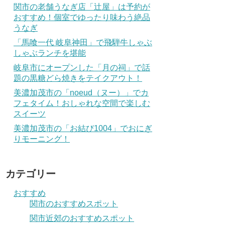
関市の老舗うなぎ店「辻屋」は予約が
おすすめ！個室でゆったり味わう絶品
うなぎ
「馬喰一代 岐阜神田」で飛騨牛しゃぶ
しゃぶランチを堪能
岐阜市にオープンした「月の祠」で話
題の黒糖どら焼きをテイクアウト！
美濃加茂市の「noeud（ヌー）」でカ
フェタイム！おしゃれな空間で楽しむ
スイーツ
美濃加茂市の「お結び1004」でおにぎ
りモーニング！
カテゴリー
おすすめ
関市のおすすめスポット
関市近郊のおすすめスポット