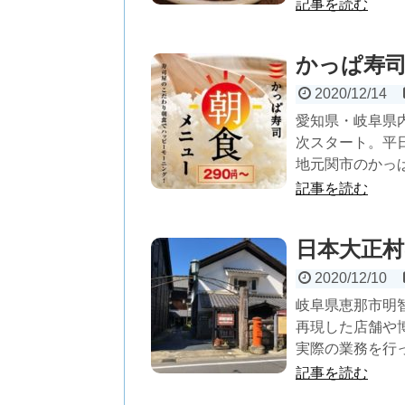
記事を読む
かっぱ寿司
2020/12/14
愛知県・岐阜県
次スタート。平日は
地元関市のかっぱ
記事を読む
日本大正
2020/12/10
岐阜県恵那市明
再現した店舗や
実際の業務を行っ
記事を読む