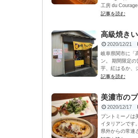
工房 du Cour
記事を読む
高級焼きい
2020/12/21
岐阜県関市に「高
ン。 期間限定
芋、紅はるか、シ
記事を読む
美濃市の
2020/12/17
プントミーノは
イタリアンです
県外からの常連さ