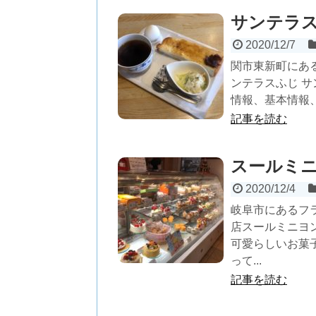
サンテラ
2020/12/7
関市東新町にあ
ンテラスふじ 
情報、基本情報、
記事を読む
スールミ
2020/12/4
岐阜市にあるフ
店スールミニヨ
可愛らしいお菓
って...
記事を読む