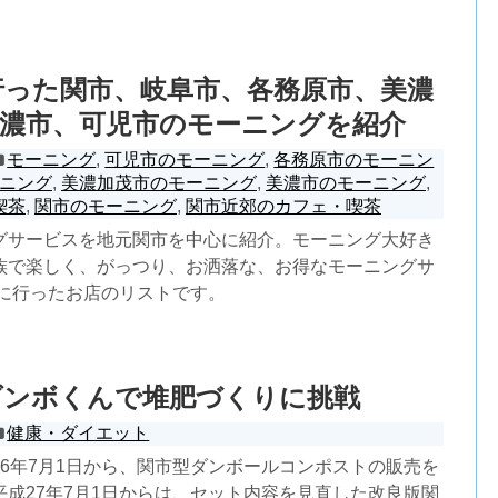
に行った関市、岐阜市、各務原市、美濃
美濃市、可児市のモーニングを紹介
モーニング
,
可児市のモーニング
,
各務原市のモーニン
ニング
,
美濃加茂市のモーニング
,
美濃市のモーニング
,
喫茶
,
関市のモーニング
,
関市近郊のカフェ・喫茶
グサービスを地元関市を中心に紹介。モーニング大好き
族で楽しく、がっつり、お洒落な、お得なモーニングサ
年に行ったお店のリストです。
ダンボくんで堆肥づくりに挑戦
健康・ダイエット
26年7月1日から、関市型ダンボールコンポストの販売を
平成27年7月1日からは、セット内容を見直した改良版関