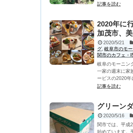
記事を読む
2020年
加茂市、
2020/5/21
グ
,
岐阜市のモー
関市のカフェ・
岐阜のモーニン
一家の週末に家
ービスの2020
記事を読む
グリーン
2020/5/16
関市では、平成
始めています。