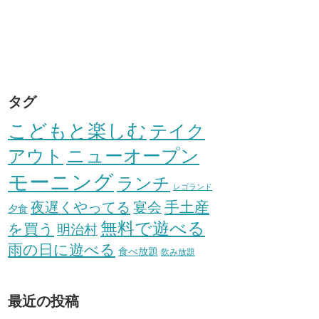
タグ
こどもと楽しむ
テイク
アウト
ニューオープン
モーニング
ランチ
レゴランド
手土産
夜遅くやってる
宴会
夕食
無料で遊べる
を買う
明治村
雨の日に遊べる
食べ放題
飲み放題
最近の投稿