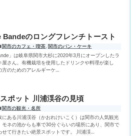
afe Bandeのロングフレンチトースト
関市のカフェ・喫茶
,
関市のパン・ケーキ
e Bande」は岐阜県関市大杉に2020年3月にオープンしたラ
キ屋さん。有機栽培を使用したドリンクや料理が楽し
方のためのアレルギーケ...
スポット 川浦渓谷の見頃
関市の観光・名所
取にある川浦渓谷（かおれけいこく）は関市の人気観光
。モネの池からも車で30分ぐらいの場所にあり、関市で
せて行きたい絶景スポットです。 川浦渓...