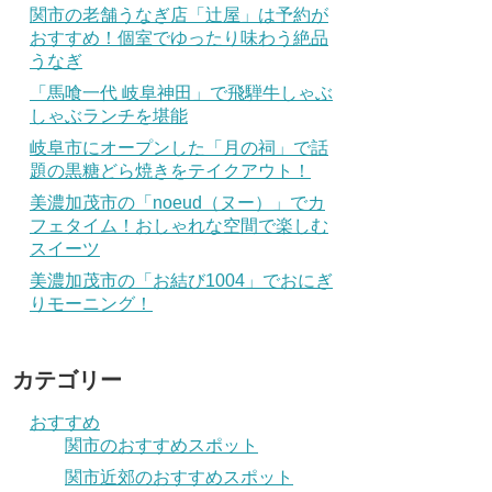
関市の老舗うなぎ店「辻屋」は予約が
おすすめ！個室でゆったり味わう絶品
うなぎ
「馬喰一代 岐阜神田」で飛騨牛しゃぶ
しゃぶランチを堪能
岐阜市にオープンした「月の祠」で話
題の黒糖どら焼きをテイクアウト！
美濃加茂市の「noeud（ヌー）」でカ
フェタイム！おしゃれな空間で楽しむ
スイーツ
美濃加茂市の「お結び1004」でおにぎ
りモーニング！
カテゴリー
おすすめ
関市のおすすめスポット
関市近郊のおすすめスポット