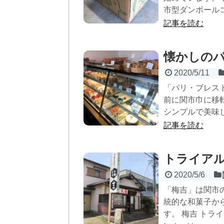
市型ダンボールコ
記事を読む
懐かしの
2020/5/11
「パリ・ブレス
前に関市巾に移
シンプルで美味し
記事を読む
トライア
2020/5/6
「梅吉」は関市
統的な和菓子か
す。 梅吉 トラ